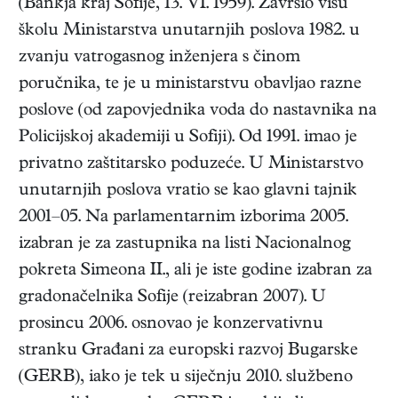
(
Bankja kraj Sofije
,
13. VI. 1959
). Završio višu
školu Ministarstva unutarnjih poslova 1982. u
zvanju vatrogasnog inženjera s činom
poručnika, te je u ministarstvu obavljao razne
poslove (od zapovjednika voda do nastavnika na
Policijskoj akademiji u Sofiji). Od 1991. imao je
privatno zaštitarsko poduzeće. U Ministarstvo
unutarnjih poslova vratio se kao glavni tajnik
2001–05. Na parlamentarnim izborima 2005.
izabran je za zastupnika na listi Nacionalnog
pokreta Simeona II., ali je iste godine izabran za
gradonačelnika Sofije (reizabran 2007). U
prosincu 2006. osnovao je konzervativnu
stranku Građani za europski razvoj Bugarske
(GERB), iako je tek u siječnju 2010. službeno