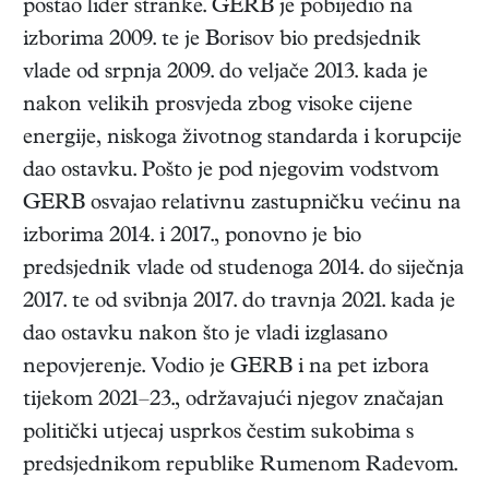
postao lider stranke. GERB je pobijedio na
izborima 2009. te je Borisov bio predsjednik
vlade od srpnja 2009. do veljače 2013. kada je
nakon velikih prosvjeda zbog visoke cijene
energije, niskoga životnog standarda i korupcije
dao ostavku. Pošto je pod njegovim vodstvom
GERB osvajao relativnu zastupničku većinu na
izborima 2014. i 2017., ponovno je bio
predsjednik vlade od studenoga 2014. do siječnja
2017. te od svibnja 2017. do travnja 2021. kada je
dao ostavku nakon što je vladi izglasano
nepovjerenje. Vodio je GERB i na pet izbora
tijekom 2021–23., održavajući njegov značajan
politički utjecaj usprkos čestim sukobima s
predsjednikom republike Rumenom Radevom.