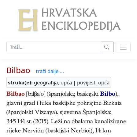
Bilbao
traži dalje ...
struka(e):
geografija, opća | povijest, opća
Bilbao
[bilβa'o] (španjolski; baskijski
Bilbo
),
glavni grad i luka baskijske pokrajine Bizkaia
(španjolski Vizcaya), sjeverna Španjolska;
345 141 st. (2015). Leži na obalama kanalizirane
rijeke Nervión (baskijski Nerbioi), 14 km