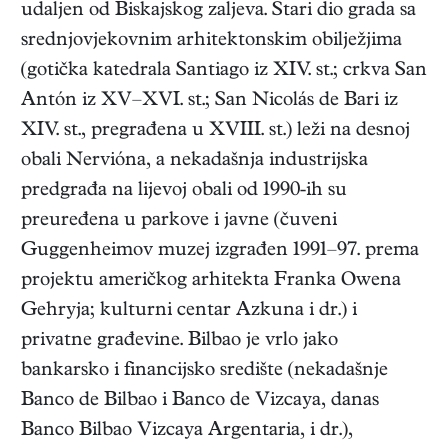
udaljen od Biskajskog zaljeva. Stari dio grada sa
srednjovjekovnim arhitektonskim obilježjima
(gotička katedrala Santiago iz XIV. st.; crkva San
Antón iz XV–XVI. st.; San Nicolás de Bari iz
XIV. st., pregrađena u XVIII. st.) leži na desnoj
obali Nervióna, a nekadašnja industrijska
predgrađa na lijevoj obali od 1990-ih su
preuređena u parkove i javne (čuveni
Guggenheimov muzej izgrađen 1991–97. prema
projektu američkog arhitekta Franka Owena
Gehryja; kulturni centar Azkuna i dr.) i
privatne građevine. Bilbao je vrlo jako
bankarsko i financijsko središte (nekadašnje
Banco de Bilbao i Banco de Vizcaya, danas
Banco Bilbao Vizcaya Argentaria, i dr.),