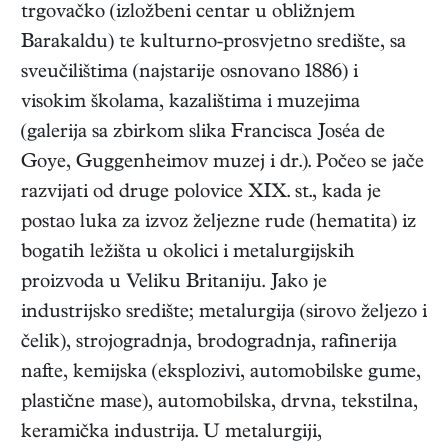
trgovačko (izložbeni centar u obližnjem
Barakaldu) te kulturno-prosvjetno središte, sa
sveučilištima (najstarije osnovano 1886) i
visokim školama, kazalištima i muzejima
(galerija sa zbirkom slika Francisca Joséa de
Goye, Guggenheimov muzej i dr.). Počeo se jače
razvijati od druge polovice XIX. st., kada je
postao luka za izvoz željezne rude (hematita) iz
bogatih ležišta u okolici i metalurgijskih
proizvoda u Veliku Britaniju. Jako je
industrijsko središte; metalurgija (sirovo željezo i
čelik), strojogradnja, brodogradnja, rafinerija
nafte, kemijska (eksplozivi, automobilske gume,
plastične mase), automobilska, drvna, tekstilna,
keramička industrija. U metalurgiji,