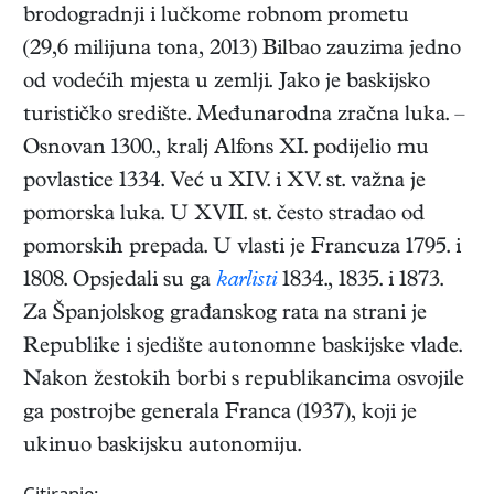
brodogradnji i lučkome robnom prometu
(29,6 milijuna tona, 2013) Bilbao zauzima jedno
od vodećih mjesta u zemlji. Jako je baskijsko
turističko središte. Međunarodna zračna luka. –
Osnovan 1300., kralj Alfons XI. podijelio mu
povlastice 1334. Već u XIV. i XV. st. važna je
pomorska luka. U XVII. st. često stradao od
pomorskih prepada. U vlasti je Francuza 1795. i
1808. Opsjedali su ga
karlisti
1834., 1835. i 1873.
Za Španjolskog građanskog rata na strani je
Republike i sjedište autonomne baskijske vlade.
Nakon žestokih borbi s republikancima osvojile
ga postrojbe generala Franca (1937), koji je
ukinuo baskijsku autonomiju.
Citiranje: