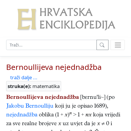
Bernoullijeva nejednadžba
traži dalje ...
struka(e):
matematika
Bernoullijeva nejednadžba
[bεrnu'li~] (po
Jakobu Bernoulliju
koji ju je opisao 1689),
n
nejednadžba
oblika (1 +
x
)
> 1 +
nx
koja vrijedi
za sve realne brojeve
x
uz uvjet da je
x
≠ 0 i