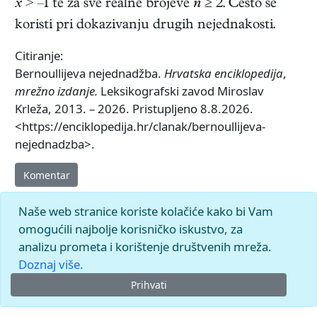
x
> –1 te za sve realne brojeve
n
≥ 2. Često se
koristi pri dokazivanju drugih nejednakosti.
Citiranje:
Bernoullijeva nejednadžba.
Hrvatska enciklopedija
,
mrežno izdanje.
Leksikografski zavod Miroslav
Krleža, 2013. – 2026. Pristupljeno 8.8.2026.
<https://enciklopedija.hr/clanak/bernoullijeva-
nejednadzba>.
Komentar
Naše web stranice koriste kolačiće kako bi Vam
omogućili najbolje korisničko iskustvo, za
analizu prometa i korištenje društvenih mreža.
Doznaj više.
Prihvati
© 2026.
Leksikografski zavod
Miroslav Krleža