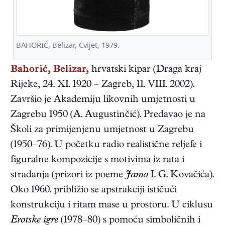
BAHORIĆ, Belizar, Cvijet, 1979.
Bahorić, Belizar,
hrvatski
kipar
(
Draga kraj
Rijeke
,
24. XI. 1920
–
Zagreb
,
11. VIII. 2002
).
Završio je Akademiju likovnih umjetnosti u
Zagrebu 1950 (A. Augustinčić). Predavao je na
Školi za primijenjenu umjetnost u Zagrebu
(1950–76). U početku radio realistične reljefe i
figuralne kompozicije s motivima iz rata i
stradanja (prizori iz poeme
Jama
I. G. Kovačića).
Oko 1960. približio se apstrakciji ističući
konstrukciju i ritam mase u prostoru. U ciklusu
Erotske igre
(1978–80) s pomoću simboličnih i