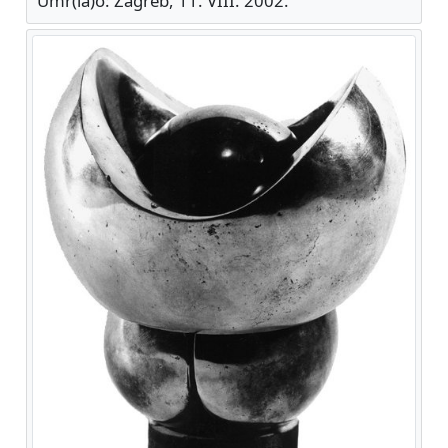
Umr(la)o: Zagreb, 11. VIII. 2002.