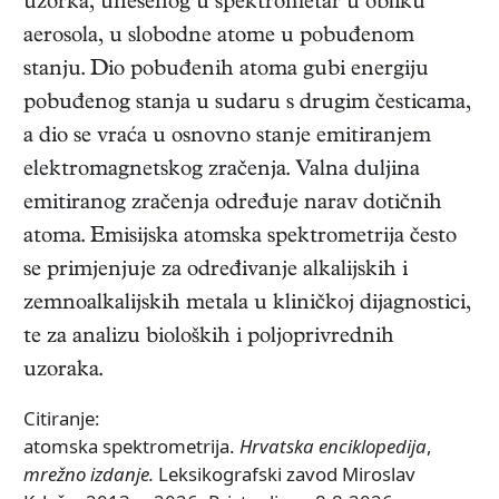
uzorka, unesenog u spektrometar u obliku
aerosola, u slobodne atome u pobuđenom
stanju. Dio pobuđenih atoma gubi energiju
pobuđenog stanja u sudaru s drugim česticama,
a dio se vraća u osnovno stanje emitiranjem
elektromagnetskog zračenja. Valna duljina
emitiranog zračenja određuje narav dotičnih
atoma. Emisijska atomska spektrometrija često
se primjenjuje za određivanje alkalijskih i
zemnoalkalijskih metala u kliničkoj dijagnostici,
te za analizu bioloških i poljoprivrednih
uzoraka.
Citiranje:
atomska spektrometrija.
Hrvatska enciklopedija
,
mrežno izdanje.
Leksikografski zavod Miroslav