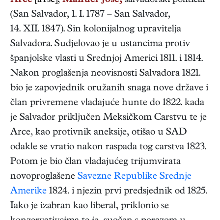
Arce
[a'rse],
Manuel José,
salvadorski
političar
(
San Salvador
,
1. I. 1787
–
San Salvador
,
14. XII. 1847
). Sin kolonijalnog upravitelja
Salvadora. Sudjelovao je u ustancima protiv
španjolske vlasti u Srednjoj Americi 1811. i 1814.
Nakon proglašenja neovisnosti Salvadora 1821.
bio je zapovjednik oružanih snaga nove države i
član privremene vladajuće hunte do 1822. kada
je Salvador priključen Meksičkom Carstvu te je
Arce, kao protivnik aneksije, otišao u SAD
odakle se vratio nakon raspada tog carstva 1823.
Potom je bio član vladajućeg trijumvirata
novoproglašene
Savezne Republike Srednje
Amerike
1824. i njezin prvi predsjednik od 1825.
Iako je izabran kao liberal, priklonio se