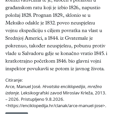
konzervativcima te je, suočen s porazom u
građanskom ratu koji je izbio 1826., napustio
položaj 1828. Prognan 1829., sklonio se u
Meksiko odakle je 1832. poveo neuspješnu
vojnu ekspediciju s ciljem povratka na vlast u
Srednjoj Americi, a 1844. iz Gvatemale je
pokrenuo, također neuspješnu, pobunu protiv
vlade u Salvadoru gdje se konačno vratio 1845. i
kratkotrajno početkom 1846. bio glavni vojni
inspektor povukavši se potom iz javnog života.
Citiranje:
Arce, Manuel José.
Hrvatska enciklopedija
,
mrežno
izdanje.
Leksikografski zavod Miroslav Krleža, 2013.
– 2026. Pristupljeno 9.8.2026.
<https://enciklopedija.hr/clanak/arce-manuel-jose>.