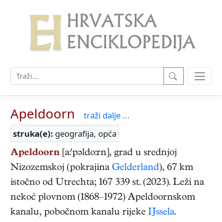
Apeldoorn
traži dalje ...
struka(e):
geografija, opća
Apeldoorn
[a:'pəldo:rn], grad u srednjoj
Nizozemskoj (pokrajina
Gelderland
), 67 km
istočno od Utrechta; 167 339 st. (2023). Leži na
nekoć plovnom (1868–1972) Apeldoornskom
kanalu, pobočnom kanalu rijeke
IJssela
.