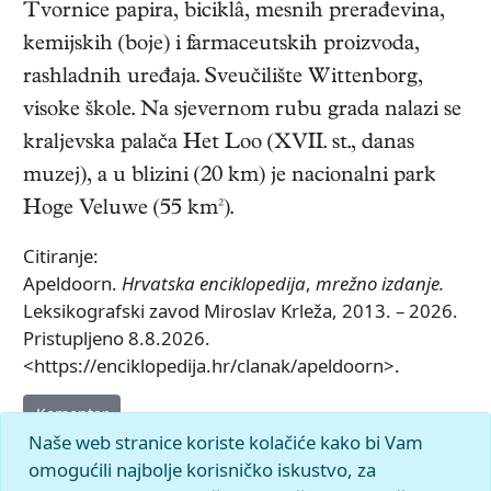
Tvornice papira, biciklâ, mesnih prerađevina,
kemijskih (boje) i farmaceutskih proizvoda,
rashladnih uređaja. Sveučilište Wittenborg,
visoke škole. Na sjevernom rubu grada nalazi se
kraljevska palača Het Loo (XVII. st., danas
muzej), a u blizini (20 km) je nacionalni park
Hoge Veluwe (55 km²).
Citiranje:
Apeldoorn.
Hrvatska enciklopedija
,
mrežno izdanje.
Leksikografski zavod Miroslav Krleža, 2013. – 2026.
Pristupljeno 8.8.2026.
<https://enciklopedija.hr/clanak/apeldoorn>.
Komentar
Naše web stranice koriste kolačiće kako bi Vam
omogućili najbolje korisničko iskustvo, za