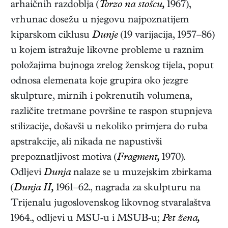
arhaičnih razdoblja (
Torzo na stošcu,
1967),
vrhunac dosežu u njegovu najpoznatijem
kiparskom ciklusu
Dunje
(19 varijacija, 1957–86)
u kojem istražuje likovne probleme u raznim
položajima bujnoga zrelog ženskog tijela, poput
odnosa elemenata koje grupira oko jezgre
skulpture, mirnih i pokrenutih volumena,
različite tretmane površine te raspon stupnjeva
stilizacije, došavši u nekoliko primjera do ruba
apstrakcije, ali nikada ne napustivši
prepoznatljivost motiva (
Fragment,
1970).
Odljevi
Dunja
nalaze se u muzejskim zbirkama
(
Dunja II,
1961–62., nagrada za skulpturu na
Trijenalu jugoslovenskog likovnog stvaralaštva
1964., odljevi u MSU-u i MSUB-u;
Pet žena,