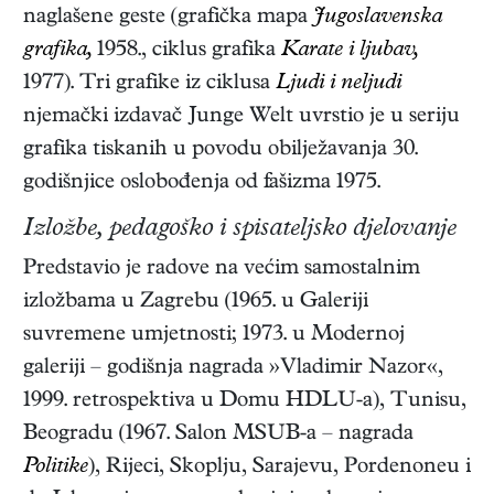
naglašene geste (grafička mapa
Jugoslavenska
grafika,
1958., ciklus grafika
Karate i ljubav,
1977). Tri grafike iz ciklusa
Ljudi i neljudi
njemački izdavač Junge Welt uvrstio je u seriju
grafika tiskanih u povodu obilježavanja 30.
godišnjice oslobođenja od fašizma 1975.
Izložbe, pedagoško i spisateljsko djelovanje
Predstavio je radove na većim samostalnim
izložbama u Zagrebu (1965. u Galeriji
suvremene umjetnosti; 1973. u Modernoj
galeriji – godišnja nagrada »Vladimir Nazor«,
1999. retrospektiva u Domu HDLU-a), Tunisu,
Beogradu (1967. Salon MSUB-a – nagrada
Politike
), Rijeci, Skoplju, Sarajevu, Pordenoneu i