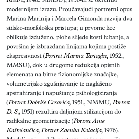
Ribara,
1948., MMSU), 1950-ih se okrenuo
modernijem izrazu. Proučavajući portretni opus
Marina Marinija i Marcela Gimonda razvija dva
stilsko-morfološka pristupa; u prvome lice
oblikuje izduženo, plohe slijede kosti lubanje, a
površina je izbrazdana linijama kojima postiže
ekspresivnost (
Portret Marina Tartaglie,
1952.,
MMSU), dok u drugome redukcija opisnih
elemenata na bitne fizionomijske značajke,
volumetrijsko zgušnjavanje te naglašeno
apstrahiranje i napuštanje psihologiziranja
(
Portret Dobriše Cesarića,
1951., NMMU,
Portret
D. S.,
1951) rezultira daljnjom stilizacijom do
radikalne geometrizacije (
Portret Ante
Kaštelančića, Portret Zdenka Kolacija,
1976).