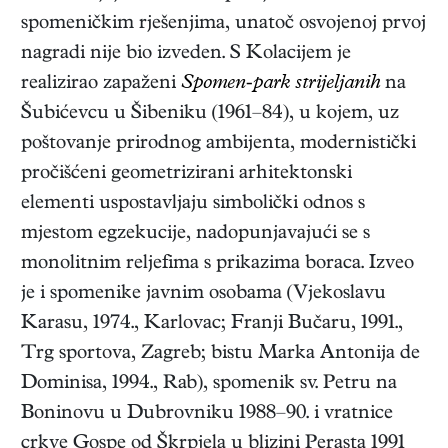
spomeničkim rješenjima, unatoč osvojenoj prvoj
nagradi nije bio izveden. S Kolacijem je
realizirao zapaženi
Spomen-park strijeljanih
na
Šubićevcu u Šibeniku (1961–84), u kojem, uz
poštovanje prirodnog ambijenta, modernistički
pročišćeni geometrizirani arhitektonski
elementi uspostavljaju simbolički odnos s
mjestom egzekucije, nadopunjavajući se s
monolitnim reljefima s prikazima boraca. Izveo
je i spomenike javnim osobama (Vjekoslavu
Karasu, 1974., Karlovac; Franji Bučaru, 1991.,
Trg sportova, Zagreb; bistu Marka Antonija de
Dominisa, 1994., Rab), spomenik sv. Petru na
Boninovu u Dubrovniku 1988–90. i vratnice
crkve Gospe od Škrpjela u blizini Perasta 1991