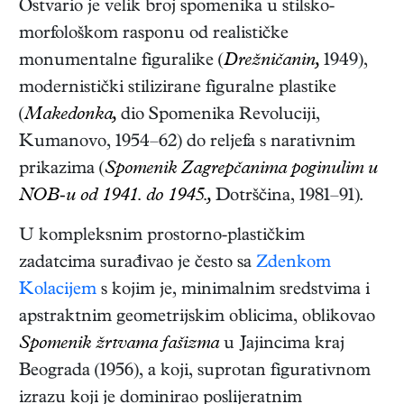
Ostvario je velik broj spomenika u stilsko-
morfološkom rasponu od realističke
monumentalne figuralike (
Drežničanin,
1949),
modernistički stilizirane figuralne plastike
(
Makedonka,
dio Spomenika Revoluciji,
Kumanovo, 1954–62) do reljefa s narativnim
prikazima (
Spomenik Zagrepčanima poginulim u
NOB-u od 1941. do 1945.,
Dotrščina, 1981–91).
U kompleksnim prostorno-plastičkim
zadatcima surađivao je često sa
Zdenkom
Kolacijem
s kojim je, minimalnim sredstvima i
apstraktnim geometrijskim oblicima, oblikovao
Spomenik žrtvama fašizma
u Jajincima kraj
Beograda (1956), a koji, suprotan figurativnom
izrazu koji je dominirao poslijeratnim