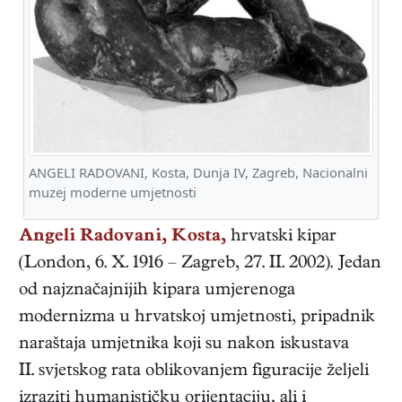
ANGELI RADOVANI, Kosta, Dunja IV, Zagreb, Nacionalni
muzej moderne umjetnosti
Angeli Radovani, Kosta,
hrvatski
kipar
(
London
,
6. X. 1916
–
Zagreb
,
27. II. 2002
). Jedan
od najznačajnijih kipara umjerenoga
modernizma u hrvatskoj umjetnosti, pripadnik
naraštaja umjetnika koji su nakon iskustava
II. svjetskog rata oblikovanjem figuracije željeli
izraziti humanističku orijentaciju, ali i