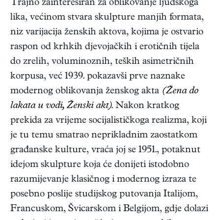
Trajno zainteresiran za oblikovanje ljudskoga
lika, većinom stvara skulpture manjih formata,
niz varijacija ženskih aktova, kojima je ostvario
raspon od krhkih djevojačkih i erotičnih tijela
do zrelih, voluminoznih, teških asimetričnih
korpusa, već 1939. pokazavši prve naznake
modernog oblikovanja ženskog akta
(Žena do
lakata u vodi, Ženski akt)
. Nakon kratkog
prekida za vrijeme socijalističkoga realizma, koji
je tu temu smatrao neprikladnim zaostatkom
građanske kulture, vraća joj se 1951., potaknut
idejom skulpture koja će donijeti istodobno
razumijevanje klasičnog i modernog izraza te
posebno poslije studijskog putovanja Italijom,
Francuskom, Švicarskom i Belgijom, gdje dolazi