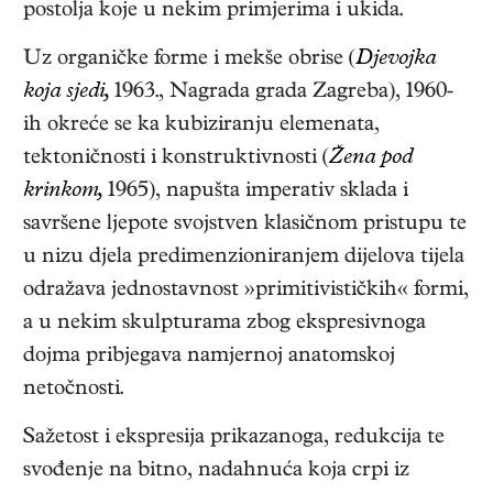
postolja koje u nekim primjerima i ukida.
Uz organičke forme i mekše obrise (
Djevojka
koja sjedi,
1963., Nagrada grada Zagreba), 1960-
ih okreće se ka kubiziranju elemenata,
tektoničnosti i konstruktivnosti (
Žena pod
krinkom,
1965), napušta imperativ sklada i
savršene ljepote svojstven klasičnom pristupu te
u nizu djela predimenzioniranjem dijelova tijela
odražava jednostavnost »primitivističkih« formi,
a u nekim skulpturama zbog ekspresivnoga
dojma pribjegava namjernoj anatomskoj
netočnosti.
Sažetost i ekspresija prikazanoga, redukcija te
svođenje na bitno, nadahnuća koja crpi iz