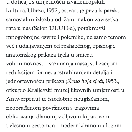
u doticaj i s umjetnošću izvaneuropskih
kultura. Ubrzo, 1952., ostvaruje prvu kiparsku
samostalnu izložbu održanu nakon završetka
rata u nas (Salon ULUH-a), potaknuvši
mnogobrojne osvrte i polemike, ne samo temom
već i udaljavanjem od realističnog, opisnog i
anatomskog prikaza tijela u smjeru
voluminoznosti i sažimanja masa, stilizacijom i
redukcijom forme, apstrahiranjem detalja i
jednostavnošću prikaza (
Žena koja sjedi,
1953.,
otkupio Kraljevski muzej likovnih umjetnosti u
Antwerpenu) te istodobno neuglačanom,
neobrađenom površinom s tragovima
oblikovanja dlanom, vidljivom kiparovom
tjelesnom gestom, a i moderniziranom ulogom