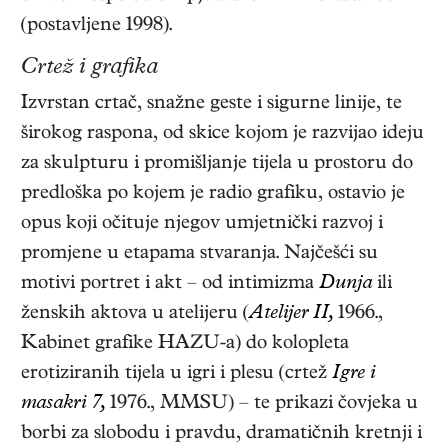
(postavljene 1998).
Crtež i grafika
Izvrstan crtač, snažne geste i sigurne linije, te
širokog raspona, od skice kojom je razvijao ideju
za skulpturu i promišljanje tijela u prostoru do
predloška po kojem je radio grafiku, ostavio je
opus koji očituje njegov umjetnički razvoj i
promjene u etapama stvaranja. Najčešći su
motivi portret i akt – od intimizma
Dunja
ili
ženskih aktova u atelijeru (
Atelijer II,
1966.,
Kabinet grafike HAZU-a) do kolopleta
erotiziranih tijela u igri i plesu (crtež
Igre i
masakri 7,
1976., MMSU) – te prikazi čovjeka u
borbi za slobodu i pravdu, dramatičnih kretnji i