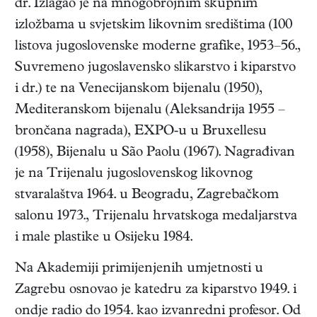
dr. Izlagao je na mnogobrojnim skupnim
izložbama u svjetskim likovnim središtima (100
listova jugoslovenske moderne grafike, 1953–56.,
Suvremeno jugoslavensko slikarstvo i kiparstvo
i dr.) te na Venecijanskom bijenalu (1950),
Mediteranskom bijenalu (Aleksandrija 1955 –
brončana nagrada), EXPO-u u Bruxellesu
(1958), Bijenalu u São Paolu (1967). Nagrađivan
je na Trijenalu jugoslovenskog likovnog
stvaralaštva 1964. u Beogradu, Zagrebačkom
salonu 1973., Trijenalu hrvatskoga medaljarstva
i male plastike u Osijeku 1984.
Na Akademiji primijenjenih umjetnosti u
Zagrebu osnovao je katedru za kiparstvo 1949. i
ondje radio do 1954. kao izvanredni profesor. Od