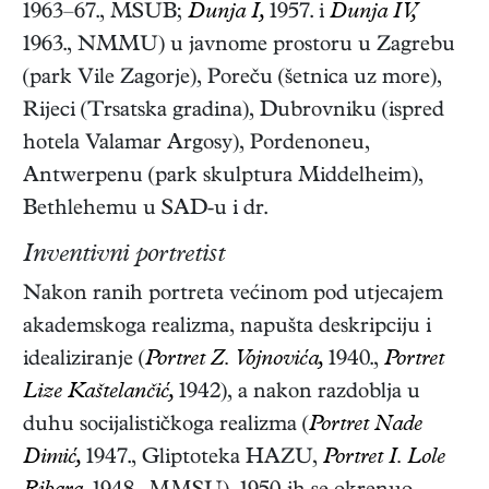
1963–67., MSUB;
Dunja I,
1957. i
Dunja IV,
1963., NMMU) u javnome prostoru u Zagrebu
(park Vile Zagorje), Poreču (šetnica uz more),
Rijeci (Trsatska gradina), Dubrovniku (ispred
hotela Valamar Argosy), Pordenoneu,
Antwerpenu (park skulptura Middelheim),
Bethlehemu u SAD-u i dr.
Inventivni portretist
Nakon ranih portreta većinom pod utjecajem
akademskoga realizma, napušta deskripciju i
idealiziranje (
Portret Z. Vojnovića,
1940.,
Portret
Lize Kaštelančić,
1942), a nakon razdoblja u
duhu socijalističkoga realizma (
Portret Nade
Dimić,
1947., Gliptoteka HAZU,
Portret I. Lole