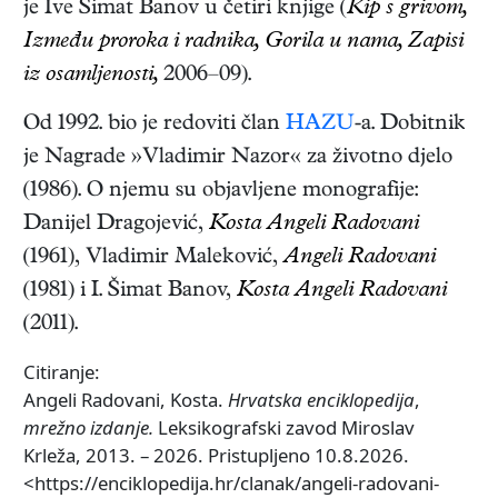
je Ive Šimat Banov u četiri knjige (
Kip s grivom,
Između proroka i radnika, Gorila u nama, Zapisi
iz osamljenosti,
2006–09).
Od 1992. bio je redoviti član
HAZU
-a. Dobitnik
je Nagrade »Vladimir Nazor« za životno djelo
(1986). O njemu su objavljene monografije:
Danijel Dragojević,
Kosta Angeli Radovani
(1961), Vladimir Maleković,
Angeli Radovani
(1981) i I. Šimat Banov,
Kosta Angeli Radovani
(2011).
Citiranje:
Angeli Radovani, Kosta.
Hrvatska enciklopedija
,
mrežno izdanje.
Leksikografski zavod Miroslav
Krleža, 2013. – 2026. Pristupljeno 10.8.2026.
<https://enciklopedija.hr/clanak/angeli-radovani-