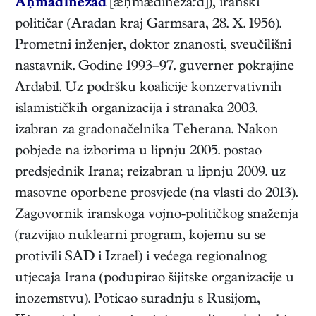
Aḥmadinežād
[æḥmædineža:'d]),
iranski
političar
(
Aradan kraj Garmsara
,
28. X. 1956
).
Prometni inženjer, doktor znanosti, sveučilišni
nastavnik. Godine 1993–97. guverner pokrajine
Ardabil. Uz podršku koalicije konzervativnih
islamističkih organizacija i stranaka 2003.
izabran za gradonačelnika Teherana. Nakon
pobjede na izborima u lipnju 2005. postao
predsjednik Irana; reizabran u lipnju 2009. uz
masovne oporbene prosvjede (na vlasti do 2013).
Zagovornik iranskoga vojno-političkog snaženja
(razvijao nuklearni program, kojemu su se
protivili SAD i Izrael) i većega regionalnog
utjecaja Irana (podupirao šijitske organizacije u
inozemstvu). Poticao suradnju s Rusijom,