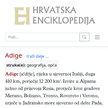
Adige
traži dalje ...
struka(e):
geografija, opća
Adige
[a:'die], rijeka u sjevernoj Italiji, duga
410 km, porječje 12 200 km². Izvire u Alpama
južno od prijevoja Resia, protječe kroz gradove
Merano, Bolzano, Trento, Rovereto i Veronu,
utječe u Jadransko more sjeverno od delte Pada,