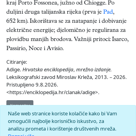
kraj Porto Fossonea, južno od Chiogge. Po
duljini druga talijanska rijeka (prva je
Pad
,
652 km). Iskorištava se za natapanje i dobivanje
električne energije; djelomično je regulirana za
plovidbu manjih brodova. Važniji pritoci: Isarco,
Passirio, Noce i Avisio.
Citiranje:
Adige.
Hrvatska enciklopedija
,
mrežno izdanje.
Leksikografski zavod Miroslav Krleža, 2013. – 2026.
Pristupljeno 9.8.2026.
<https://enciklopedija.hr/clanak/adige>.
Komentar
Naše web stranice koriste kolačiće kako bi Vam
omogućili najbolje korisničko iskustvo, za
analizu prometa i korištenje društvenih mreža.