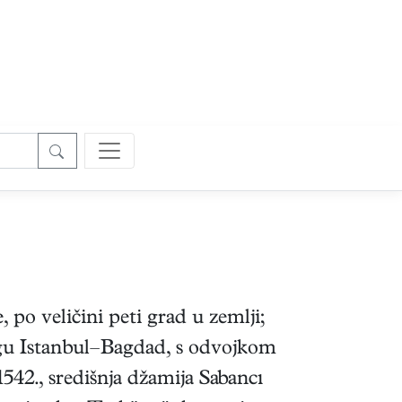
po veličini peti grad u zemlji;
ugu Istanbul–Bagdad, s odvojkom
542., središnja džamija Sabancı