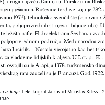
98), druga najveća džamija u Turskoj i na Blis
jenjen pješacima. Ruševine tvrđave koju je 782. 
vano 1973), tehnološko sveučilište (osnovano 20
nta, poljoprivrednih strojeva i biljnog ulja). U
te ležišta nafte. Hidroelektrana Seyhan, uzvod
m poljoprivrednom području. Međunarodna zr
za Incirlik. – Nastala vjerojatno kao hetitsko n
r. za vladavine lidijskih kraljeva. U I. st. pr. K
 st. osvojili su je Arapi, a 1378. turkmenska di
jetskog rata zauzeli su je Francuzi. God. 1922.
o izdanje.
Leksikografski zavod Miroslav Krleža, 2
ana>.