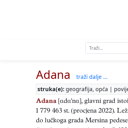
Adana
traži dalje ...
struka(e):
geografija, opća | povij
Adana
[αdα'nα], glavni grad isto
1 779 463 st. (procjena 2022). Le
do lučkoga grada Mersina pedeseta