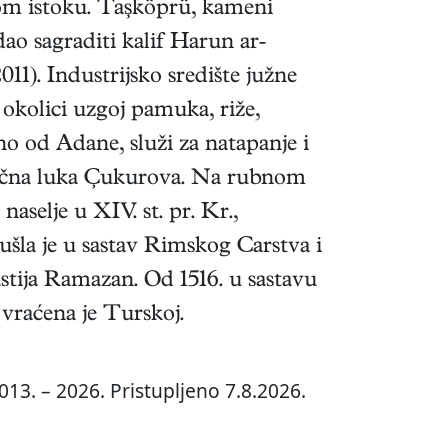
kom istoku. Taşköprü, kameni
dao sagraditi kalif Harun ar-
11). Industrijsko središte južne
 okolici uzgoj pamuka, riže,
no od Adane, služi za natapanje i
ačna luka Çukurova. Na rubnom
aselje u XIV. st. pr. Kr.,
r. ušla je u sastav Rimskog Carstva i
nastija Ramazan. Od 1516. u sastavu
 vraćena je Turskoj.
013. – 2026. Pristupljeno 7.8.2026.