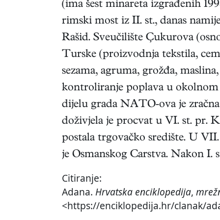
(ima šest minareta izgrađenih 19
rimski most iz II. st., danas nami
Rašid. Sveučilište Çukurova (osno
Turske (proizvodnja tekstila, ceme
sezama, agruma, grožđa, maslina, 
kontroliranje poplava u okolno
dijelu grada NATO-ova je zračna ba
doživjela je procvat u VI. st. pr. K
postala trgovačko središte. U VII.
je Osmanskog Carstva. Nakon I. sv
Citiranje:
Adana.
Hrvatska enciklopedija
,
mrežn
<https://enciklopedija.hr/clanak/ad