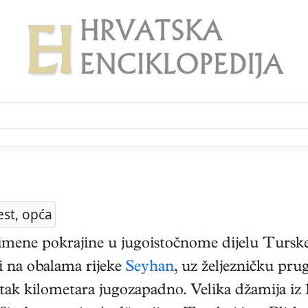
est, opća
imene pokrajine u jugoistočnome dijelu Turske, 
ži na obalama rijeke
Seyhan
, uz željezničku pr
k kilometara jugozapadno. Velika džamija iz 1