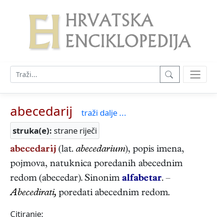
abecedarij
traži dalje ...
struka(e):
strane riječi
abecedarij
(lat.
abecedarium
), popis imena,
pojmova, natuknica poredanih abecednim
redom (abecedar). Sinonim
alfabetar
. –
Abecedirati,
poredati abecednim redom.
Citiranje: