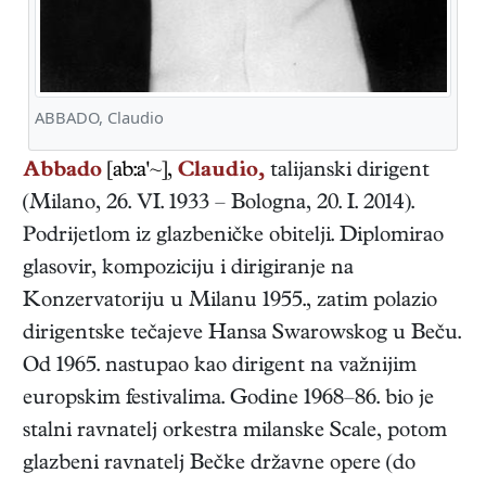
ABBADO, Claudio
Abbado
[ab:a'~],
Claudio,
talijanski
dirigent
(
Milano
,
26. VI. 1933
–
Bologna
,
20. I. 2014
).
Podrijetlom iz glazbeničke obitelji. Diplomirao
glasovir, kompoziciju i dirigiranje na
Konzervatoriju u Milanu 1955., zatim polazio
dirigentske tečajeve Hansa Swarowskog u Beču.
Od 1965. nastupao kao dirigent na važnijim
europskim festivalima. Godine 1968–86. bio je
stalni ravnatelj orkestra milanske Scale, potom
glazbeni ravnatelj Bečke državne opere (do