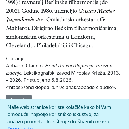
1991) i ravnatelj Berlinske filharmonije (do
2002). Godine 1986. utemeljio
Gustav Mahler
Jugendorchester
(Omladinski orkestar »G.
Mahler«). Dirigirao Bečkim filharmoničarima,
simfonijskim orkestrima u Londonu,
Clevelandu, Philadelphiji i Chicagu.
Citiranje:
Abbado, Claudio.
Hrvatska enciklopedija
,
mrežno
izdanje.
Leksikografski zavod Miroslav Krleža, 2013.
– 2026. Pristupljeno 6.8.2026.
<https://enciklopedija.hr/clanak/abbado-claudio>.
Komentar
Naše web stranice koriste kolačiće kako bi Vam
omogućili najbolje korisničko iskustvo, za
analizu prometa i korištenje društvenih mreža.
Doznaj više.