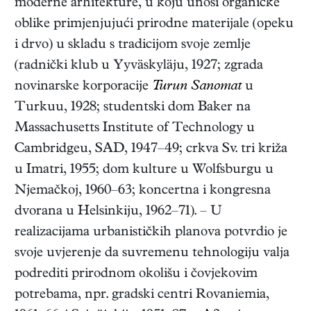
moderne arhitekture, u koju unosi organičke
oblike primjenjujući prirodne materijale (opeku
i drvo) u skladu s tradicijom svoje zemlje
(radnički klub u Yyväskyläju, 1927; zgrada
novinarske korporacije
Turun Sanomat
u
Turkuu, 1928; studentski dom Baker na
Massachusetts Institute of Technology u
Cambridgeu, SAD, 1947–49; crkva Sv. tri križa
u Imatri, 1955; dom kulture u Wolfsburgu u
Njemačkoj, 1960–63; koncertna i kongresna
dvorana u Helsinkiju, 1962–71). – U
realizacijama urbanističkih planova potvrdio je
svoje uvjerenje da suvremenu tehnologiju valja
podrediti prirodnom okolišu i čovjekovim
potrebama, npr. gradski centri Rovaniemia,