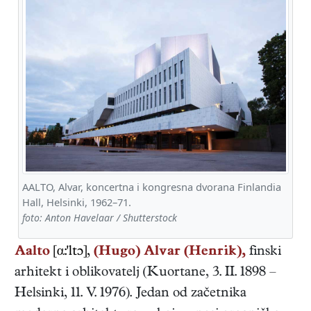
AALTO, Alvar, koncertna i kongresna dvorana Finlandia
Hall, Helsinki, 1962–71.
foto: Anton Havelaar / Shutterstock
Aalto
[α:'ltɔ],
(Hugo) Alvar (Henrik),
finski
arhitekt i oblikovatelj
(
Kuortane
,
3. II. 1898
–
Helsinki
,
11. V. 1976
). Jedan od začetnika