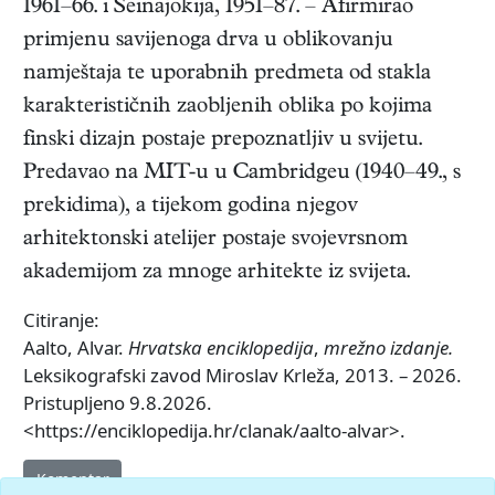
1961–66. i Seinäjokija, 1951–87. – Afirmirao
primjenu savijenoga drva u oblikovanju
namještaja te uporabnih predmeta od stakla
karakterističnih zaobljenih oblika po kojima
finski dizajn postaje prepoznatljiv u svijetu.
Predavao na MIT-u u Cambridgeu (1940–49., s
prekidima), a tijekom godina njegov
arhitektonski atelijer postaje svojevrsnom
akademijom za mnoge arhitekte iz svijeta.
Citiranje:
Aalto, Alvar.
Hrvatska enciklopedija
,
mrežno izdanje.
Leksikografski zavod Miroslav Krleža, 2013. – 2026.
Pristupljeno 9.8.2026.
<https://enciklopedija.hr/clanak/aalto-alvar>.
Komentar