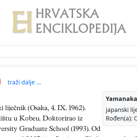
a
traži dalje ...
Yamanaka
ki
liječnik
(
Osaka
,
4. IX. 1962
).
japanski lij
Rođen(a): O
lištu u Kobeu. Doktorirao iz
ersity Graduate School (1993). Od