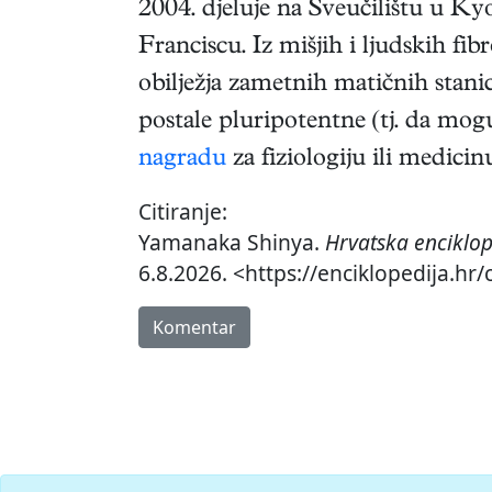
2004. djeluje na Sveučilištu u Ky
Franciscu. Iz mišjih i ljudskih fib
obilježja zametnih matičnih stani
postale pluripotentne (tj. da mogu
nagradu
za fiziologiju ili medicin
Citiranje:
Yamanaka Shinya.
Hrvatska enciklop
6.8.2026. <https://enciklopedija.h
Komentar