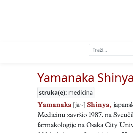
Yamanaka Shiny
struka(e):
medicina
Yamanaka
[ja~]
Shinya,
japans
Medicinu završio 1987. na Sveuči
farmakologije na Osaka City Univ