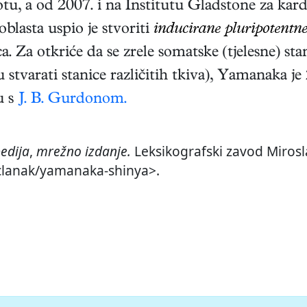
otu, a od 2007. i na Institutu Gladstone za kar
roblasta uspio je stvoriti
inducirane pluripotentne
ca. Za otkriće da se zrele somatske (tjelesne) s
 stvarati stanice različitih tkiva), Yamanaka je
u s
J. B. Gurdonom.
edija
,
mrežno izdanje.
Leksikografski zavod Mirosla
r/clanak/yamanaka-shinya>.