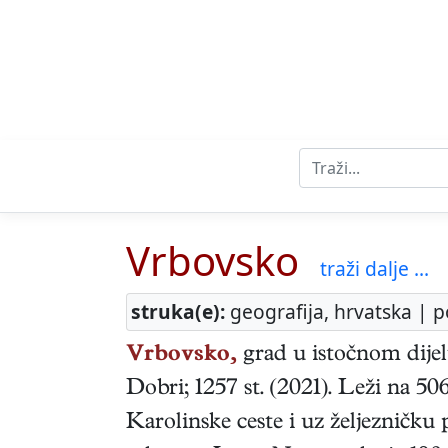
Vrbovsko
traži dalje ...
struka(e):
geografija, hrvatska | p
Vrbovsko,
grad u istočnom dijel
Dobri; 1257 st. (2021). Leži na 506
Karolinske ceste i uz željezničk