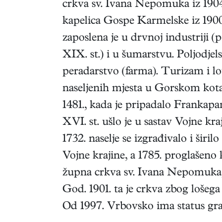
crkva sv. Ivana Nepomuka iz 1904.,
kapelica Gospe Karmelske iz 1900
zaposlena je u drvnoj industriji (p
XIX. st.) i u šumarstvu. Poljodjel
peradarstvo (farma). Turizam i lov
naseljenih mjesta u Gorskom kota
1481., kada je pripadalo Frankap
XVI. st. ušlo je u sastav Vojne kr
1732. naselje se izgrađivalo i širi
Vojne krajine, a 1785. proglašeno
župna crkva sv. Ivana Nepomuka, i
God. 1901. ta je crkva zbog lošega
Od 1997. Vrbovsko ima status gra