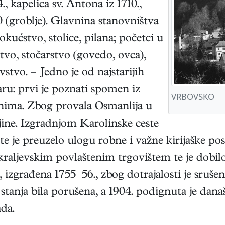
 kapelica sv. Antona iz 1710.,
 (groblje). Glavnina stanovništva
okućstvo, stolice, pilana; početci u
stvo, stočarstvo (govedo, ovca),
stvo. – Jedno je od najstarijih
ru: prvi je poznati spomen iz
VRBOVSKO
anima. Zbog provala Osmanlija u
ajine. Izgradnjom Karolinske ceste
lo te je preuzelo ulogu robne i važne kirijaške pos
 kraljevskim povlaštenim trgovištem te je dobil
zgrađena 1755–56., zbog dotrajalosti je srušena
 stanja bila porušena, a 1904. podignuta je dan
da.