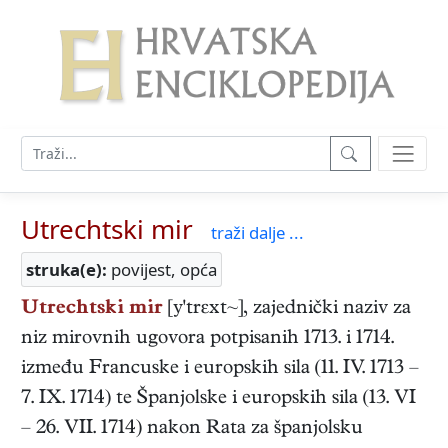
Utrechtski mir
traži dalje ...
struka(e):
povijest, opća
Utrechtski mir
[y'trεxt~], zajednički naziv za
niz mirovnih ugovora potpisanih 1713. i 1714.
između Francuske i europskih sila (11. IV. 1713 –
7. IX. 1714) te Španjolske i europskih sila (13. VI
– 26. VII. 1714) nakon Rata za španjolsku