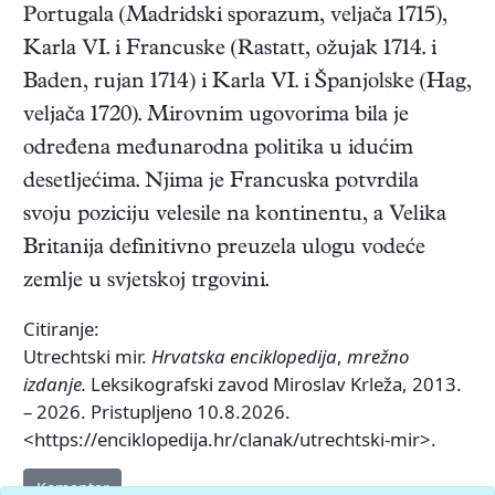
Portugala (Madridski sporazum, veljača 1715),
Karla VI. i Francuske (Rastatt, ožujak 1714. i
Baden, rujan 1714) i Karla VI. i Španjolske (Hag,
veljača 1720). Mirovnim ugovorima bila je
određena međunarodna politika u idućim
desetljećima. Njima je Francuska potvrdila
svoju poziciju velesile na kontinentu, a Velika
Britanija definitivno preuzela ulogu vodeće
zemlje u svjetskoj trgovini.
Citiranje:
Utrechtski mir.
Hrvatska enciklopedija
,
mrežno
izdanje.
Leksikografski zavod Miroslav Krleža, 2013.
– 2026. Pristupljeno 10.8.2026.
<https://enciklopedija.hr/clanak/utrechtski-mir>.
Komentar