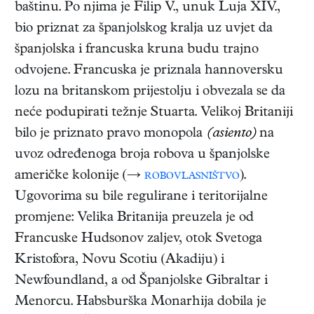
baštinu. Po njima je Filip V., unuk Luja XIV.,
bio priznat za španjolskog kralja uz uvjet da
španjolska i francuska kruna budu trajno
odvojene. Francuska je priznala hannoversku
lozu na britanskom prijestolju i obvezala se da
neće podupirati težnje Stuarta. Velikoj Britaniji
bilo je priznato pravo monopola
(asiento)
na
uvoz određenoga broja robova u španjolske
američke kolonije (→
robovlasništvo
).
Ugovorima su bile regulirane i teritorijalne
promjene: Velika Britanija preuzela je od
Francuske Hudsonov zaljev, otok Svetoga
Kristofora, Novu Scotiu (Akadiju) i
Newfoundland, a od Španjolske Gibraltar i
Menorcu. Habsburška Monarhija dobila je