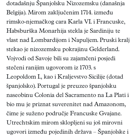
dotadašnju Španjolsku Nizozemsku (današnja
Belgija). Mirom zaključenim 1714. između
rimsko-njemačkog cara Karla VI. i Francuske,
Habsburška Monarhija stekla je Sardiniju te
vlast nad Lombardijom i Napuljem. Pruski kralj
stekao je nizozemsku pokrajinu Gelderland.
Vojvodi od Savoje bili su zajamčeni posjedi
stečeni ranijim ugovorom iz 1703. s
Leopoldom I., kao i Kraljevstvo Sicilije (dotad
španjolsko). Portugal je preuzeo španjolsku
naseobinu Colonia del Sacramento na La Plati i
bio mu je priznat suverenitet nad Amazonom,
čime je suženo područje Francuske Gvajane.
Utrechtskim mirom sklopljeni su još mirovni
ugovori između pojedinih država – Španjolske i