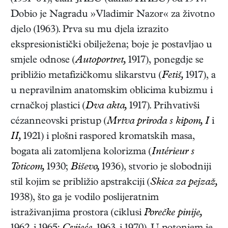
Dobio je Nagradu »Vladimir Nazor« za životno
djelo (1963). Prva su mu djela izrazito
ekspresionistički obilježena; boje je postavljao u
smjele odnose (
Autoportret,
1917), ponegdje se
približio metafizičkomu slikarstvu (
Fetiš,
1917), a
u nepravilnim anatomskim oblicima kubizmu i
crnačkoj plastici (
Dva akta,
1917). Prihvativši
cézanneovski pristup (
Mrtva priroda s kipom, I
i
II,
1921) i plošni raspored kromatskih masa,
bogata ali zatomljena kolorizma (
Intérieur s
Toticom,
1930;
Biševo,
1936), stvorio je slobodniji
stil kojim se približio apstrakciji (
Skica za pejzaž,
1938), što ga je vodilo poslijeratnim
istraživanjima prostora (ciklusi
Porečke pinije,