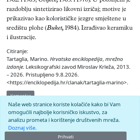
1962. i 1965;
Cvijeće,
1963. i 1970). U potonjem je
razdoblju sintetizirao likovni izričaj; motive je
prikazivao kao kolorističke jezgre smještene u
središtu plohe (
Buket,
1984). Izrađivao keramiku
i ilustracije.
Citiranje:
Tartaglia, Marino.
Hrvatska enciklopedija
,
mrežno
izdanje.
Leksikografski zavod Miroslav Krleža, 2013.
– 2026. Pristupljeno 9.8.2026.
<https://enciklopedija.hr/clanak/tartaglia-marino>.
Komentar
Naše web stranice koriste kolačiće kako bi Vam
omogućili najbolje korisničko iskustvo, za
analizu prometa i korištenje društvenih mreža.
Doznaj više.
Prihvati