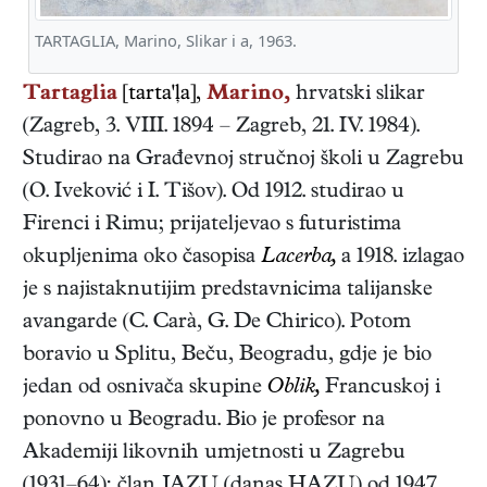
TARTAGLIA, Marino, Slikar i a, 1963.
Tartaglia
[tarta'ļa],
Marino,
hrvatski
slikar
(
Zagreb
,
3. VIII. 1894
–
Zagreb
,
21. IV. 1984
).
Studirao na Građevnoj stručnoj školi u Zagrebu
(O. Iveković i I. Tišov). Od 1912. studirao u
Firenci i Rimu; prijateljevao s futuristima
okupljenima oko časopisa
Lacerba,
a 1918. izlagao
je s najistaknutijim predstavnicima talijanske
avangarde (C. Carà, G. De Chirico). Potom
boravio u Splitu, Beču, Beogradu, gdje je bio
jedan od osnivača skupine
Oblik,
Francuskoj i
ponovno u Beogradu. Bio je profesor na
Akademiji likovnih umjetnosti u Zagrebu
(1931–64); član JAZU (danas HAZU) od 1947.