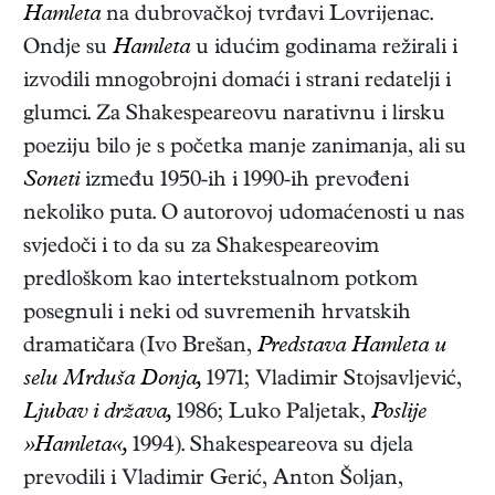
Hamleta
na dubrovačkoj tvrđavi Lovrijenac.
Ondje su
Hamleta
u idućim godinama režirali i
izvodili mnogobrojni domaći i strani redatelji i
glumci. Za Shakespeareovu narativnu i lirsku
poeziju bilo je s početka manje zanimanja, ali su
Soneti
između 1950-ih i 1990-ih prevođeni
nekoliko puta. O autorovoj udomaćenosti u nas
svjedoči i to da su za Shakespeareovim
predloškom kao intertekstualnom potkom
posegnuli i neki od suvremenih hrvatskih
dramatičara (Ivo Brešan,
Predstava Hamleta u
selu Mrduša Donja,
1971; Vladimir Stojsavljević,
Ljubav i država,
1986; Luko Paljetak,
Poslije
»Hamleta«,
1994). Shakespeareova su djela
prevodili i Vladimir Gerić, Anton Šoljan,