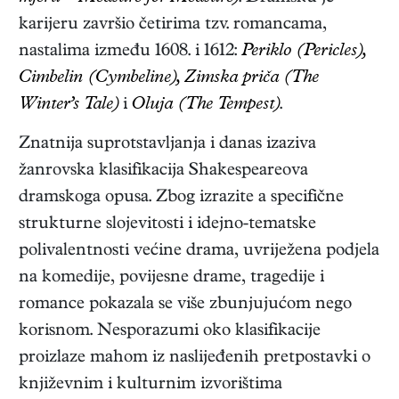
karijeru završio četirima tzv. romancama,
nastalima između 1608. i 1612:
Periklo (Pericles),
Cimbelin (Cymbeline), Zimska priča (The
Winter’s Tale)
i
Oluja (The Tempest)
.
Znatnija suprotstavljanja i danas izaziva
žanrovska klasifikacija Shakespeareova
dramskoga opusa. Zbog izrazite a specifične
strukturne slojevitosti i idejno-tematske
polivalentnosti većine drama, uvriježena podjela
na komedije, povijesne drame, tragedije i
romance pokazala se više zbunjujućom nego
korisnom. Nesporazumi oko klasifikacije
proizlaze mahom iz naslijeđenih pretpostavki o
književnim i kulturnim izvorištima