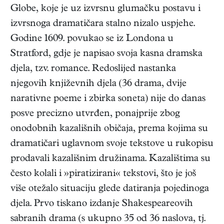
Globe, koje je uz izvrsnu glumačku postavu i
izvrsnoga dramatičara stalno nizalo uspjehe.
Godine 1609. povukao se iz Londona u
Stratford, gdje je napisao svoja kasna dramska
djela, tzv. romance. Redoslijed nastanka
njegovih književnih djela (36 drama, dvije
narativne poeme i zbirka soneta) nije do danas
posve precizno utvrđen, ponajprije zbog
onodobnih kazališnih običaja, prema kojima su
dramatičari uglavnom svoje tekstove u rukopisu
prodavali kazališnim družinama. Kazalištima su
često kolali i »piratizirani« tekstovi, što je još
više otežalo situaciju glede datiranja pojedinoga
djela. Prvo tiskano izdanje Shakespeareovih
sabranih drama (s ukupno 35 od 36 naslova, tj.