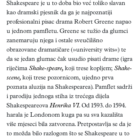
Shakespeare je u to doba bio već toliko slavan
kao dramski pjesnik da ga je najpoznatiji
profesionalni pisac drama Robert Greene napao
u jednom pamfletu. Greene se tužio da glumci
zanemaruju njega i ostale sveučilišno
obrazovane dramatičare (»university wits«) te
da se jedan glumac čak usudio pisati drame (igra
riječima
Shake-speare,
koji trese kopljem;
Shake-
scene,
koji trese pozornicom, ujedno prva
poznata aluzija na Shakespearea). Pamflet sadrži
i parodiju jednoga stiha iz trećega dijela
Shakespeareova
Henrika VI
. Od 1593. do 1594.
harala je Londonom kuga pa su sva kazališta
više mjeseci bila zatvorena. Pretpostavlja se da je
to možda bilo razlogom što se Shakespeare u to