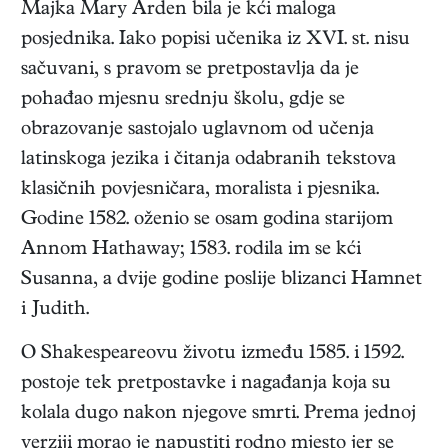
Majka Mary Arden bila je kći maloga
posjednika. Iako popisi učenika iz XVI. st. nisu
sačuvani, s pravom se pretpostavlja da je
pohađao mjesnu srednju školu, gdje se
obrazovanje sastojalo uglavnom od učenja
latinskoga jezika i čitanja odabranih tekstova
klasičnih povjesničara, moralista i pjesnika.
Godine 1582. oženio se osam godina starijom
Annom Hathaway; 1583. rodila im se kći
Susanna, a dvije godine poslije blizanci Hamnet
i Judith.
O Shakespeareovu životu između 1585. i 1592.
postoje tek pretpostavke i nagađanja koja su
kolala dugo nakon njegove smrti. Prema jednoj
verziji morao je napustiti rodno mjesto jer se