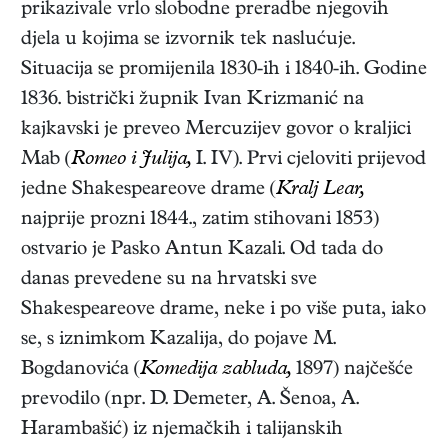
prikazivale vrlo slobodne preradbe njegovih
djela u kojima se izvornik tek naslućuje.
Situacija se promijenila 1830-ih i 1840-ih. Godine
1836. bistrički župnik Ivan Krizmanić na
kajkavski je preveo Mercuzijev govor o kraljici
Mab (
Romeo i Julija,
I. IV). Prvi cjeloviti prijevod
jedne Shakespeareove drame (
Kralj Lear,
najprije prozni 1844., zatim stihovani 1853)
ostvario je Pasko Antun Kazali. Od tada do
danas prevedene su na hrvatski sve
Shakespeareove drame, neke i po više puta, iako
se, s iznimkom Kazalija, do pojave M.
Bogdanovića (
Komedija zabluda,
1897) najčešće
prevodilo (npr. D. Demeter, A. Šenoa, A.
Harambašić) iz njemačkih i talijanskih