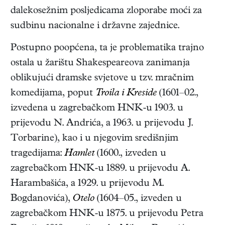
dalekosežnim posljedicama zloporabe moći za
sudbinu nacionalne i državne zajednice.
Postupno poopćena, ta je problematika trajno
ostala u žarištu Shakespeareova zanimanja
oblikujući dramske svjetove u tzv. mračnim
komedijama, poput
Troila i Kreside
(1601–02.,
izvedena u zagrebačkom HNK-u 1903. u
prijevodu N. Andrića, a 1963. u prijevodu J.
Torbarine), kao i u njegovim središnjim
tragedijama:
Hamlet
(1600., izveden u
zagrebačkom HNK-u 1889. u prijevodu A.
Harambašića, a 1929. u prijevodu M.
Bogdanovića),
Otelo
(1604–05.
, izveden u
zagrebačkom HNK-u 1875. u prijevodu Petra