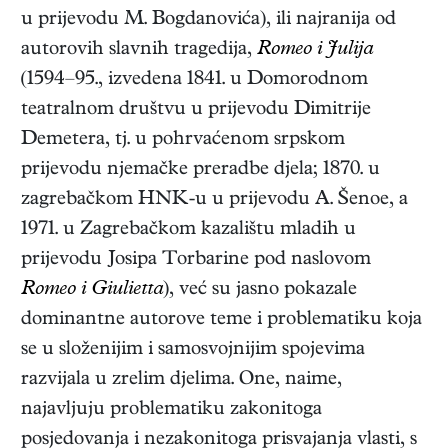
u prijevodu M. Bogdanovića), ili najranija od
autorovih slavnih tragedija,
Romeo i Julija
(1594–95.
, izvedena 1841. u Domorodnom
teatralnom društvu u prijevodu Dimitrije
Demetera, tj. u pohrvaćenom srpskom
prijevodu njemačke preradbe djela; 1870. u
zagrebačkom HNK-u u prijevodu A. Šenoe, a
1971. u Zagrebačkom kazalištu mladih u
prijevodu Josipa Torbarine pod naslovom
Romeo i Giulietta
), već su jasno pokazale
dominantne autorove teme i problematiku koja
se u složenijim i samosvojnijim spojevima
razvijala u zrelim djelima. One, naime,
najavljuju problematiku zakonitoga
posjedovanja i nezakonitoga prisvajanja vlasti, s