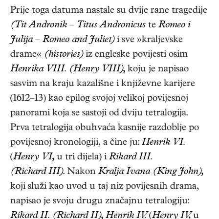
Prije toga datuma nastale su dvije rane tragedije
(Tit Andronik
–
Titus Andronicus
te
Romeo i
Julija
–
Romeo and Juliet)
i sve »kraljevske
drame«
(histories)
iz engleske povijesti osim
Henrika VIII. (Henry VIII),
koju je napisao
sasvim na kraju kazališne i književne karijere
(1612–13) kao epilog svojoj velikoj povijesnoj
panorami koja se sastoji od dviju tetralogija.
Prva tetralogija obuhvaća kasnije razdoblje po
povijesnoj kronologiji, a čine ju:
Henrik VI.
(
Henry VI,
u tri dijela) i
Rikard III.
(Richard III)
. Nakon
Kralja Ivana (King John),
koji služi kao uvod u taj niz povijesnih drama,
napisao je svoju drugu značajnu tetralogiju:
Rikard II. (Richard II), Henrik IV.
(
Henry IV,
u