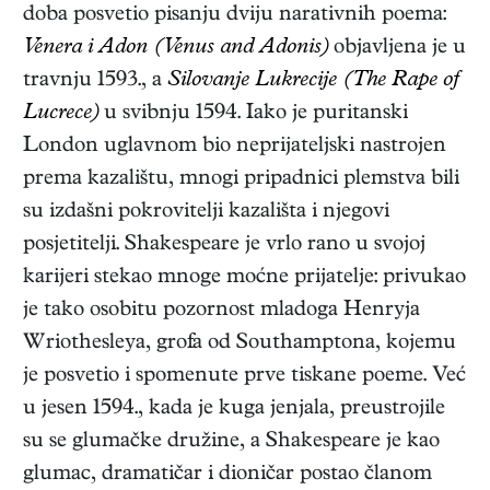
doba posvetio pisanju dviju narativnih poema:
Venera i Adon (Venus and Adonis)
objavljena je u
travnju 1593., a
Silovanje Lukrecije (The Rape of
Lucrece)
u svibnju 1594. Iako je puritanski
London uglavnom bio neprijateljski nastrojen
prema kazalištu, mnogi pripadnici plemstva bili
su izdašni pokrovitelji kazališta i njegovi
posjetitelji. Shakespeare je vrlo rano u svojoj
karijeri stekao mnoge moćne prijatelje: privukao
je tako osobitu pozornost mladoga Henryja
Wriothesleya, grofa od Southamptona, kojemu
je posvetio i spomenute prve tiskane poeme. Već
u jesen 1594., kada je kuga jenjala, preustrojile
su se glumačke družine, a Shakespeare je kao
glumac, dramatičar i dioničar postao članom