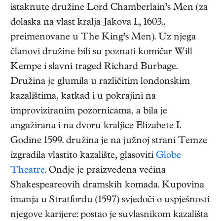
istaknute družine Lord Chamberlain’s Men (za
dolaska na vlast kralja Jakova I., 1603.,
preimenovane u The King’s Men). Uz njega
članovi družine bili su poznati komičar Will
Kempe i slavni traged Richard Burbage.
Družina je glumila u različitim londonskim
kazalištima, katkad i u pokrajini na
improviziranim pozornicama, a bila je
angažirana i na dvoru kraljice Elizabete I.
Godine 1599. družina je na južnoj strani Temze
izgradila vlastito kazalište, glasoviti
Globe
Theatre
. Ondje je praizvedena većina
Shakespeareovih dramskih komada. Kupovina
imanja u Stratfordu (1597) svjedoči o uspješnosti
njegove karijere: postao je suvlasnikom kazališta