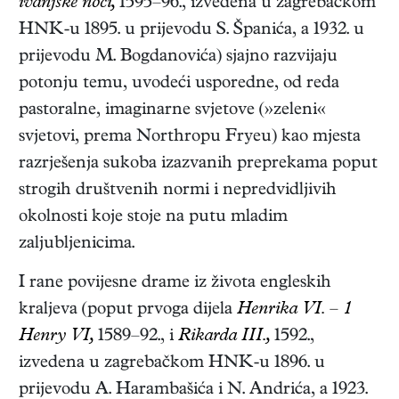
ivanjske noći,
1595–96.
, izvedena u zagrebačkom
HNK-u 1895. u prijevodu S. Španića, a 1932. u
prijevodu M. Bogdanovića) sjajno razvijaju
potonju temu, uvodeći usporedne, od reda
pastoralne, imaginarne svjetove (»zeleni«
svjetovi, prema Northropu Fryeu) kao mjesta
razrješenja sukoba izazvanih preprekama poput
strogih društvenih normi i nepredvidljivih
okolnosti koje stoje na putu mladim
zaljubljenicima.
I rane povijesne drame iz života engleskih
kraljeva (poput prvoga dijela
Henrika VI. – 1
Henry VI,
1589–92., i
Rikarda III.,
1592.,
izvedena u zagrebačkom HNK-u 1896. u
prijevodu A. Harambašića i N. Andrića, a 1923.