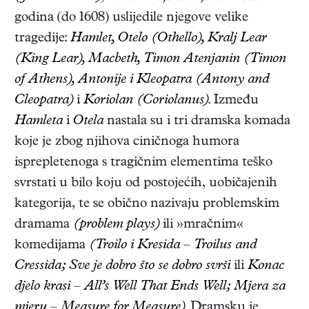
godina (do 1608) uslijedile njegove velike
tragedije:
Hamlet, Otelo (Othello), Kralj Lear
(King Lear), Macbeth, Timon Atenjanin (Timon
of Athens), Antonije i Kleopatra (Antony and
Cleopatra)
i
Koriolan (Coriolanus)
. Između
Hamleta
i
Otela
nastala su i tri dramska komada
koje je zbog njihova ciničnoga humora
isprepletenoga s tragičnim elementima teško
svrstati u bilo koju od postojećih, uobičajenih
kategorija, te se obično nazivaju problemskim
dramama
(problem plays)
ili »mračnim«
komedijama
(Troilo i Kresida – Troilus and
Cressida; Sve je dobro što se dobro svrši
ili
Konac
djelo krasi – All’s Well That Ends Well; Mjera za
mjeru – Measure for Measure)
. Dramsku je