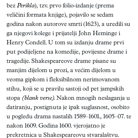
bez
Perikla
), tzv. prvo folio-izdanje (prema
veličini formata knjige), pojavilo se sedam
godina nakon autorove smrti (1623), a uredili su
ga njegovi kolege i prijatelji John Heminge i
Henry Condell. U tom su izdanju drame prvi
put podijeljene na komedije, povijesne drame i
tragedije. Shakespeareove drame pisane su
manjim dijelom u prozi, a većim dijelom u
veoma gipkom i fleksibilnom nerimovanom
stihu, koji se u pravilu sastoji od pet jampskih
stopa
(blank verse)
. Nakon mnogih neslaganja u
datiranju, postignuta je ipak suglasnost, osobito
u pogledu drama nastalih 1589–1601., 1605–07. te
nakon 1609. Godina 1600. vjerojatno je
prekretnica u Shakespeareovu stvaralaštvu.