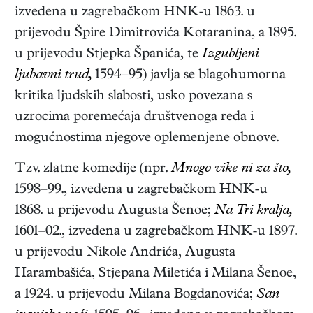
izvedena u zagrebačkom HNK-u 1863. u
prijevodu Špire Dimitrovića Kotaranina, a 1895.
u prijevodu Stjepka Španića, te
Izgubljeni
ljubavni trud,
1594–95
) javlja se blagohumorna
kritika ljudskih slabosti, usko povezana s
uzrocima poremećaja društvenoga reda i
mogućnostima njegove oplemenjene obnove.
Tzv. zlatne komedije (npr.
Mnogo vike ni za što,
1598–99.
, izvedena u zagrebačkom HNK-u
1868. u prijevodu Augusta Šenoe;
Na Tri kralja,
1601–02.
, izvedena u zagrebačkom HNK-u 1897.
u prijevodu Nikole Andrića, Augusta
Harambašića, Stjepana Miletića i Milana Šenoe,
a 1924. u prijevodu Milana Bogdanovića;
San