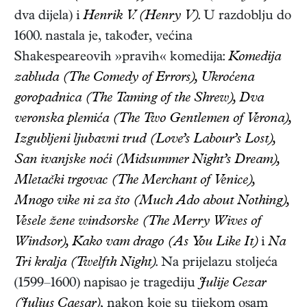
dva dijela) i
Henrik V. (Henry V)
. U razdoblju do
1600. nastala je, također, većina
Shakespeareovih »pravih« komedija:
Komedija
zabluda (The Comedy of Errors), Ukroćena
goropadnica (The Taming of the Shrew), Dva
veronska plemića (The Two Gentlemen of Verona),
Izgubljeni ljubavni trud (Love’s Labour’s Lost),
San ivanjske noći (Midsummer Night’s Dream),
Mletački trgovac (The Merchant of Venice),
Mnogo vike ni za što (Much Ado about Nothing),
Vesele žene windsorske (The Merry Wives of
Windsor), Kako vam drago (As You Like It)
i
Na
Tri kralja (Twelfth Night)
. Na prijelazu stoljeća
(1599–1600) napisao je tragediju
Julije Cezar
(Julius Caesar)
, nakon koje su tijekom osam