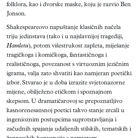
folklora, kao i dvorske maske, koju je razvio Ben
Jonson.
Shakespeareovo napuštanje klasičnih načela
triju jedinstava (tako i u najslavnijoj tragediji,
Hamletu
), potom višestrukost zapleta, miješanje
tragičkoga i komičkoga, fantastičnoga i
realističnoga, povezanost s virtuoznim jezičnim
igrama, valja zato shvatiti kao namjeran poetički
izbor. Stvarao je u doba izrazite svjetonazorne
mijene, obilježeno etičkom i spoznajnom
skepsom. U dramatičarovoj se prepoznatljivo
kasnorenesansnoj poetici takvo stanje zrcali u
ingenioznim postupcima suprotstavljanja i
začudnih spajanja udaljenih stilskih, tematskih i