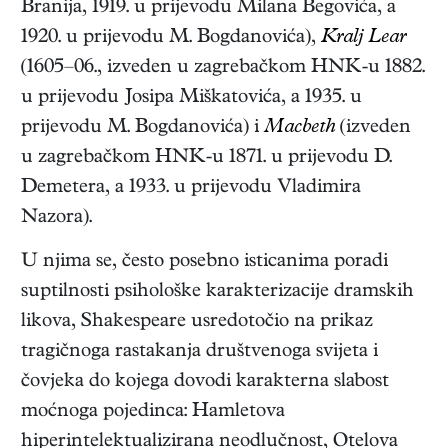
Branija, 1919. u prijevodu Milana Begovića, a
1920. u prijevodu M. Bogdanovića),
Kralj Lear
(1605–06.
, izveden u zagrebačkom HNK-u 1882.
u prijevodu Josipa Miškatovića, a 1935. u
prijevodu M. Bogdanovića) i
Macbeth
(izveden
u zagrebačkom HNK-u 1871. u prijevodu D.
Demetera, a 1933. u prijevodu Vladimira
Nazora).
U njima se, često posebno isticanima poradi
suptilnosti psihološke karakterizacije dramskih
likova, Shakespeare usredotočio na prikaz
tragičnoga rastakanja društvenoga svijeta i
čovjeka do kojega dovodi karakterna slabost
moćnoga pojedinca: Hamletova
hiperintelektualizirana neodlučnost, Otelova