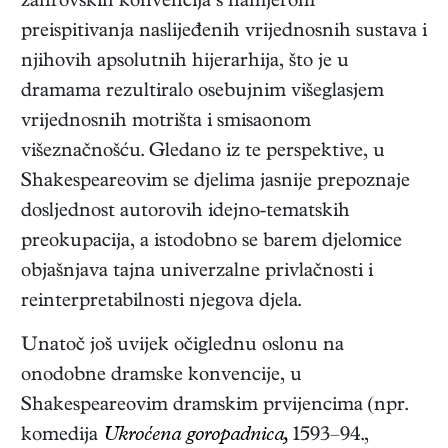
žanrovskih konvencija s namjerom
preispitivanja naslijeđenih vrijednosnih sustava i
njihovih apsolutnih hijerarhija, što je u
dramama rezultiralo osebujnim višeglasjem
vrijednosnih motrišta i smisaonom
višeznačnošću. Gledano iz te perspektive, u
Shakespeareovim se djelima jasnije prepoznaje
dosljednost autorovih idejno-tematskih
preokupacija, a istodobno se barem djelomice
objašnjava tajna univerzalne privlačnosti i
reinterpretabilnosti njegova djela.
Unatoč još uvijek očiglednu oslonu na
onodobne dramske konvencije, u
Shakespeareovim dramskim prvijencima (npr.
komedija
Ukroćena goropadnica,
1593–94.
,