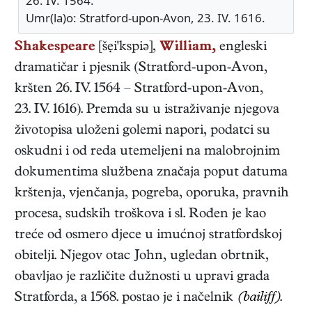
26. IV. 1564.
Umr(la)o: Stratford-upon-Avon, 23. IV. 1616.
Shakespeare
[šẹi'kspiə],
William,
engleski
dramatičar i pjesnik
(
Stratford-upon-Avon
,
kršten 26. IV. 1564
–
Stratford-upon-Avon
,
23. IV. 1616
). Premda su u istraživanje njegova
životopisa uloženi golemi napori, podatci su
oskudni i od reda utemeljeni na malobrojnim
dokumentima službena značaja poput datuma
krštenja, vjenčanja, pogreba, oporuka, pravnih
procesa, sudskih troškova i sl. Rođen je kao
treće od osmero djece u imućnoj stratfordskoj
obitelji. Njegov otac John, ugledan obrtnik,
obavljao je različite dužnosti u upravi grada
Stratforda, a 1568. postao je i načelnik
(bailiff)
.