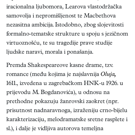
iracionalna ljubomora, Learova vlastodržačka
samovolja i nepromišljenost te Macbethova
nezasitna ambicija. Istodobno, zbog slojevitosti
formalno-tematske strukture u spoju s jezičnom
virtuoznošću, te su tragedije prave studije
ljudske naravi, morala i ponašanja.
Premda Shakespeareove kasne drame, tzv.
romance (među kojima je najslavnija
Oluja,
1611.
, izvedena u zagrebačkom HNK-u 1926. u
prijevodu M. Bogdanovića), u odnosu na
prethodne pokazuju žanrovski zaokret (npr.
prisutnost nadnaravnoga, izraženiju crno-bijelu
karakterizaciju, melodramatske sretne rasplete i
sl.), i dalje je vidljiva autorova temeljna