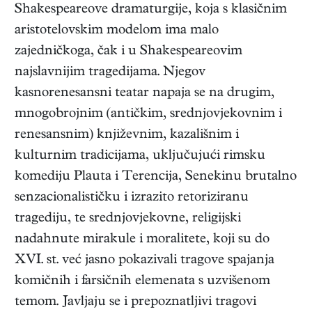
Shakespeareove dramaturgije, koja s klasičnim
aristotelovskim modelom ima malo
zajedničkoga, čak i u Shakespeareovim
najslavnijim tragedijama. Njegov
kasnorenesansni teatar napaja se na drugim,
mnogobrojnim (antičkim, srednjovjekovnim i
renesansnim) književnim, kazališnim i
kulturnim tradicijama, uključujući rimsku
komediju Plauta i Terencija, Senekinu brutalno
senzacionalističku i izrazito retoriziranu
tragediju, te srednjovjekovne, religijski
nadahnute mirakule i moralitete, koji su do
XVI. st. već jasno pokazivali tragove spajanja
komičnih i farsičnih elemenata s uzvišenom
temom. Javljaju se i prepoznatljivi tragovi