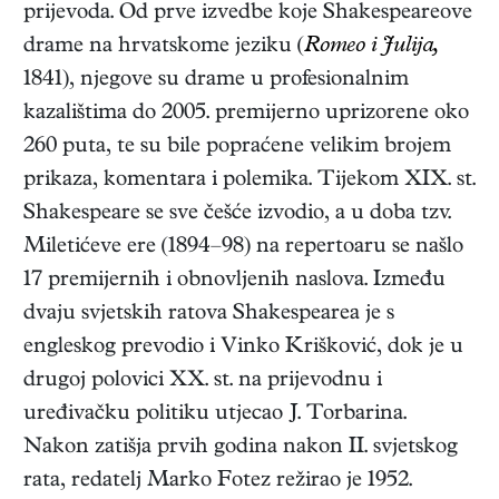
prijevoda. Od prve izvedbe koje Shakespeareove
drame na hrvatskome jeziku (
Romeo i Julija,
1841), njegove su drame u profesionalnim
kazalištima do 2005. premijerno uprizorene oko
260 puta, te su bile popraćene velikim brojem
prikaza, komentara i polemika. Tijekom XIX. st.
Shakespeare se sve češće izvodio, a u doba tzv.
Miletićeve ere (1894–98) na repertoaru se našlo
17 premijernih i obnovljenih naslova. Između
dvaju svjetskih ratova Shakespearea je s
engleskog prevodio i Vinko Krišković, dok je u
drugoj polovici XX. st. na prijevodnu i
uređivačku politiku utjecao J. Torbarina.
Nakon zatišja prvih godina nakon II. svjetskog
rata, redatelj Marko Fotez režirao je 1952.