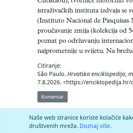
Cubatãou); tvornice motornih vozi
istraživačkih instituta izdvaja se 
(Instituto Nacional de Pasquisas N
proučavanje zmija (kolekcija od 
poznat po održavanju internacion
najprometnije u svijetu. Na brežul
Citiranje:
São Paulo.
Hrvatska enciklopedija
,
m
7.8.2026. <https://enciklopedija.hr
Komentar
Naše web stranice koriste kolačiće kak
društvenih mreža.
Doznaj više.