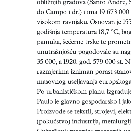
obližnjih gradova (Santo André, 
do Campo i dr.) i ima 19 673 000 
visokom ravnjaku. Osnovan je 15
godišnja temperatura 18,7 °C, bo
pamuka, šećerne trske te prometn
unutrašnjošću pogodovale su nagl
35 000, a 1920. god. 579 000 st. 
razmjerima izniman porast stanovn
masovnog useljavanja europskoga st
Po urbanističkom planu izgrađuje 
Paulo je glavno gospodarsko i jak
Proizvode se tekstil, strojevi, ele
(pokućstvo) industrija, metalurgij