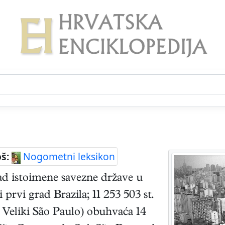
oš:
Nogometni leksikon
rad istoimene savezne države u
 prvi grad Brazila; 11 253 503 st.
. Veliki São Paulo) obuhvaća 14