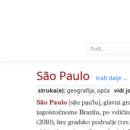
São Paulo
traži dalje ...
struka(e):
geografija, opća
vidi j
São Paulo
[su pạu'lu], glavni g
jugoistočnome Brazilu, po veličini
(2010); šire gradsko područje (tzv