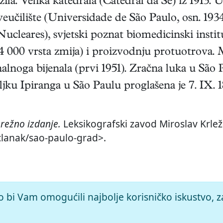
la. Velika katedrala (Catedral da Sé) iz 1913. 
sveučilište (Universidade de São Paulo, osn. 193
ucleares), svjetski poznat biomedicinski instit
54 000 vrsta zmija) i proizvodnju protuotrova
alnoga bijenala (prvi 1951). Zračna luka u São
jku Ipiranga u São Paulu proglašena je 7. IX. 1
režno izdanje.
Leksikografski zavod Miroslav Krleža
/clanak/sao-paulo-grad>.
o bi Vam omogućili najbolje korisničko iskustvo, z