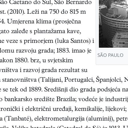
São Caetano do Sul, São Bernardo
st. (2010). Leži na 750 do 815 m
54. Umjerena klima (prosječna
gato zaleđe s plantažama kave,
e veze s primorjem (luka Santos) i
omu razvoju grada; 1883. imao je
SÃO PAULO
Nakon 1880. brz, u svjetskim
ištva i razvoj grada rezultat su
anovništva (Talijani, Portugalci, Španjolci, Nij
se tek od 1889. Središnji dio grada podsjeća n
o bankarsko središte Brazila; vodeće je industr
ktronički i električni uređaji, kemikalije, lijeko
a (Tanbaté), elektrometalurgija (aluminij), petr