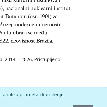
U nizu kulturnih ustanova i
4), nacionalni nuklearni institut
ut Butantan (osn. 1901) za
. Muzej moderne umjetnosti,
 Paulu ubraja se među
822. neovisnost Brazila.
, 2013. – 2026. Pristupljeno
a analizu prometa i korištenje