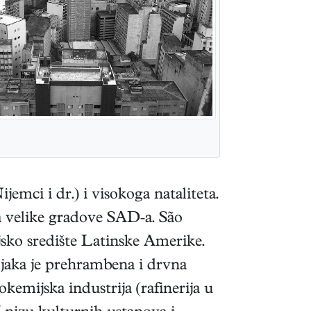
emci i dr.) i visokoga nataliteta.
a velike gradove SAD-a. São
ijsko središte Latinske Amerike.
vi; jaka je prehrambena i drvna
okemijska industrija (rafinerija u