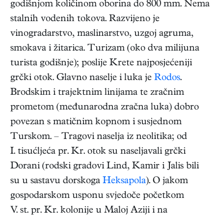
godišnjom količinom oborina do 800 mm. Nema
stalnih vodenih tokova. Razvijeno je
vinogradarstvo, maslinarstvo, uzgoj agruma,
smokava i žitarica. Turizam (oko dva milijuna
turista godišnje); poslije Krete najposjećeniji
grčki otok. Glavno naselje i luka je
Rodos
.
Brodskim i trajektnim linijama te zračnim
prometom (međunarodna zračna luka) dobro
povezan s matičnim kopnom i susjednom
Turskom. – Tragovi naselja iz neolitika; od
I. tisućljeća pr. Kr. otok su naseljavali grčki
Dorani (rodski gradovi Lind, Kamir i Jalis bili
su u sastavu dorskoga
Heksapola
). O jakom
gospodarskom usponu svjedoče početkom
V. st. pr. Kr. kolonije u Maloj Aziji i na