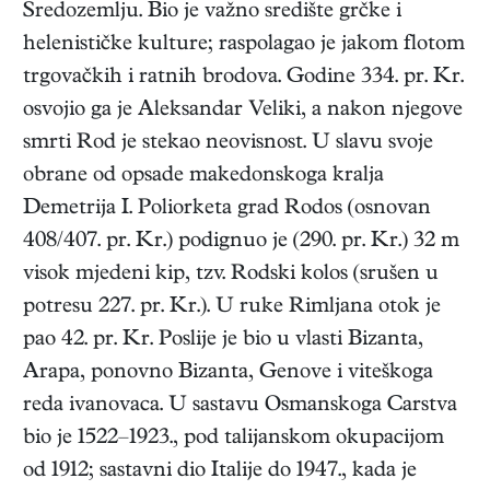
Sredozemlju. Bio je važno središte grčke i
helenističke kulture; raspolagao je jakom flotom
trgovačkih i ratnih brodova. Godine 334. pr. Kr.
osvojio ga je Aleksandar Veliki, a nakon njegove
smrti Rod je stekao neovisnost. U slavu svoje
obrane od opsade makedonskoga kralja
Demetrija I. Poliorketa grad Rodos (osnovan
408/407. pr. Kr.) podignuo je (290. pr. Kr.) 32 m
visok mjedeni kip, tzv. Rodski kolos (srušen u
potresu 227. pr. Kr.). U ruke Rimljana otok je
pao 42. pr. Kr. Poslije je bio u vlasti Bizanta,
Arapa, ponovno Bizanta, Genove i viteškoga
reda ivanovaca. U sastavu Osmanskoga Carstva
bio je 1522–1923., pod talijanskom okupacijom
od 1912; sastavni dio Italije do 1947., kada je