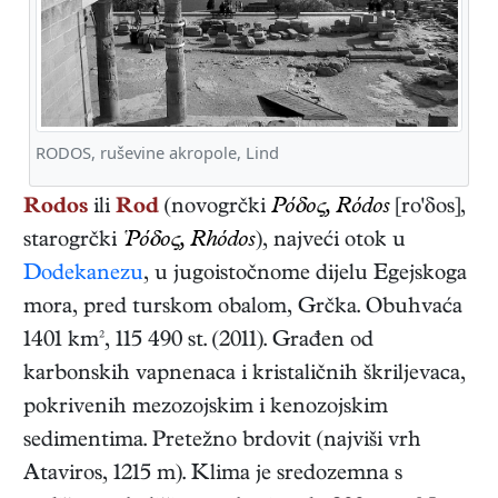
RODOS, ruševine akropole, Lind
Rodos
ili
Rod
(novogrčki
Ρόδος, Ródos
[ro'δos],
starogrčki
Ῥόδος, Rhódos
), najveći otok u
Dodekanezu
, u jugoistočnome dijelu Egejskoga
mora, pred turskom obalom, Grčka. Obuhvaća
1401 km², 115 490 st. (2011). Građen od
karbonskih vapnenaca i kristaličnih škriljevaca,
pokrivenih mezozojskim i kenozojskim
sedimentima. Pretežno brdovit (najviši vrh
Ataviros, 1215 m). Klima je sredozemna s