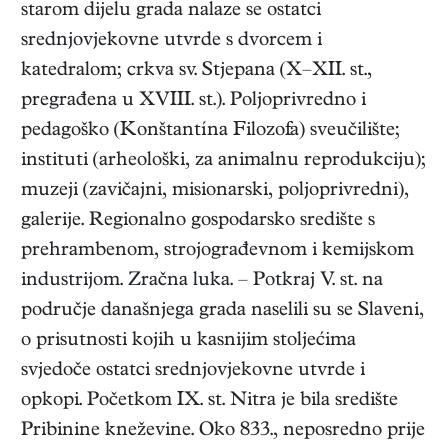
starom dijelu grada nalaze se ostatci
srednjovjekovne utvrde s dvorcem i
katedralom; crkva sv. Stjepana (X–XII. st.,
pregrađena u XVIII. st.). Poljoprivredno i
pedagoško (Konštantína Filozofa) sveučilište;
instituti (arheološki, za animalnu reprodukciju);
muzeji (zavičajni, misionarski, poljoprivredni),
galerije. Regionalno gospodarsko središte s
prehrambenom, strojograđevnom i kemijskom
industrijom. Zračna luka. – Potkraj V. st. na
područje današnjega grada naselili su se Slaveni,
o prisutnosti kojih u kasnijim stoljećima
svjedoče ostatci srednjovjekovne utvrde i
opkopi. Početkom IX. st. Nitra je bila središte
Pribinine kneževine. Oko 833., neposredno prije