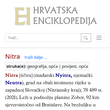
Nitra
traži dalje ...
struka(e):
geografija, opća | povijest, opća
Nitra
[ńi'tra] (mađarski
Nyitra,
njemački
Neutra
), grad na obali istoimene rijeke u
zapadnoj Slovačkoj (Nitriansky kraj); 78 489 st.
(2021). Leži u podnožju planine Zobor, 92 km
sjeveroistočno od Bratislave. Na brežuljku u