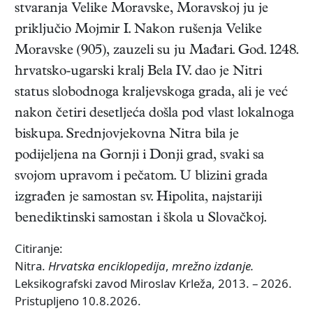
stvaranja Velike Moravske, Moravskoj ju je
priključio Mojmir I. Nakon rušenja Velike
Moravske (905), zauzeli su ju Mađari. God. 1248.
hrvatsko-ugarski kralj Bela IV. dao je Nitri
status slobodnoga kraljevskoga grada, ali je već
nakon četiri desetljeća došla pod vlast lokalnoga
biskupa. Srednjovjekovna Nitra bila je
podijeljena na Gornji i Donji grad, svaki sa
svojom upravom i pečatom. U blizini grada
izgrađen je samostan sv. Hipolita, najstariji
benediktinski samostan i škola u Slovačkoj.
Citiranje:
Nitra.
Hrvatska enciklopedija
,
mrežno izdanje.
Leksikografski zavod Miroslav Krleža, 2013. – 2026.
Pristupljeno 10.8.2026.