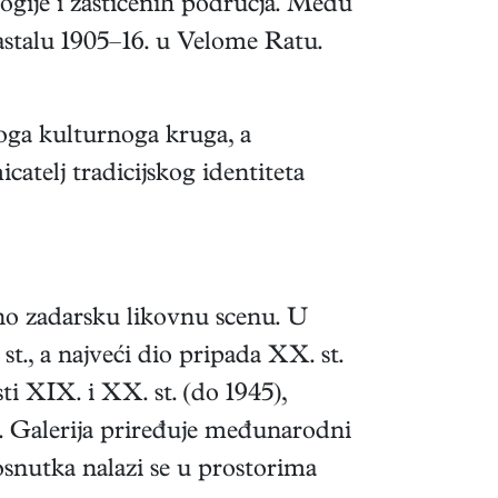
logije i zaštićenih područja. Među
stalu 1905–16. u Velome Ratu.
skoga kulturnoga kruga, a
catelj tradicijskog identiteta
bno zadarsku likovnu scenu. U
 st., a najveći dio pripada XX. st.
ti XIX. i XX. st. (do 1945),
. Galerija priređuje međunarodni
d osnutka nalazi se u prostorima