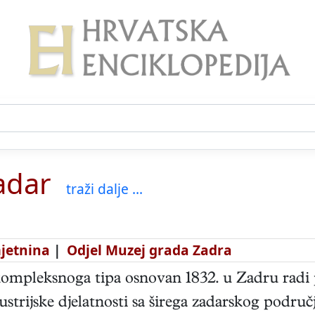
adar
traži dalje ...
mjetnina
|
Odjel Muzej grada Zadra
mpleksnoga tipa osnovan 1832. u Zadru radi p
ustrijske djelatnosti sa širega zadarskog područj