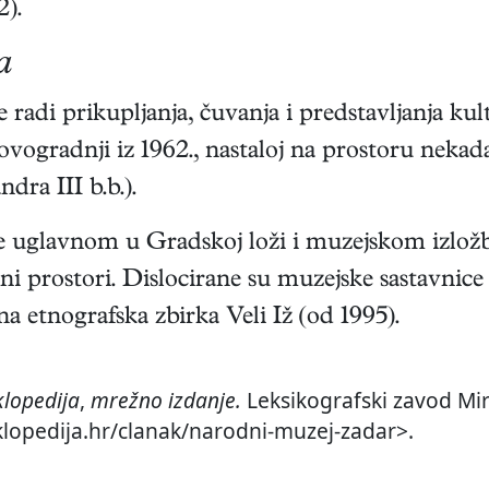
).
a
 radi prikupljanja, čuvanja i predstavljanja ku
 novogradnji iz 1962., nastaloj na prostoru nek
dra III b.b.).
se uglavnom u Gradskoj loži i muzejskom izlo
eni prostori. Dislocirane su muzejske sastavni
a etnografska zbirka Veli Iž (od 1995).
klopedija
,
mrežno izdanje.
Leksikografski zavod Mir
iklopedija.hr/clanak/narodni-muzej-zadar>.