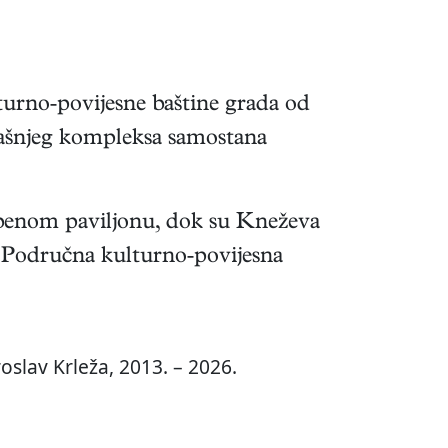
lturno-povijesne baštine grada od
adašnjeg kompleksa samostana
žbenom paviljonu, dok su Kneževa
ce Područna kulturno-povijesna
oslav Krleža, 2013. – 2026.