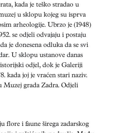
rata, kada je teško stradao u
uzej u sklopu kojeg su isprva
 osim arheologije. Ubrzo je (1948)
2. se odjeli odvajaju i postaju
ada je donesena odluka da se svi
dar. U sklopu ustanove danas
orijski odjel, dok je Galeriji
 kada joj je vraćen stari naziv.
lu Muzej grada Zadra. Odjeli
ju flore i faune širega zadarskog