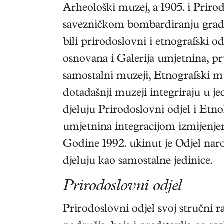
Arheološki muzej, a 1905. i Prirod
savezničkom bombardiranju grada
bili prirodoslovni i etnografski od
osnovana i Galerija umjetnina, prv
samostalni muzeji, Etnografski mu
dotadašnji muzeji integriraju u
djeluju Prirodoslovni odjel i Etno
umjetnina integracijom izmijenjeno
Godine 1992. ukinut je Odjel naro
djeluju kao samostalne jedinice.
Prirodoslovni odjel
Prirodoslovni odjel svoj stručni ra