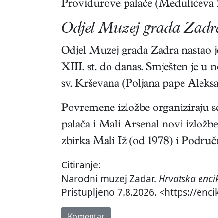
Providurove palače (Medulićeva 2
Odjel Muzej grada Zadr
Odjel Muzej grada Zadra nastao je
XIII. st. do danas. Smješten je u
sv. Krševana (Poljana pape Aleksan
Povremene izložbe organiziraju 
palača i Mali Arsenal novi izložb
zbirka Mali Iž (od 1978) i Područn
Citiranje:
Narodni muzej Zadar.
Hrvatska enci
Pristupljeno 7.8.2026. <https://enc
Komentar