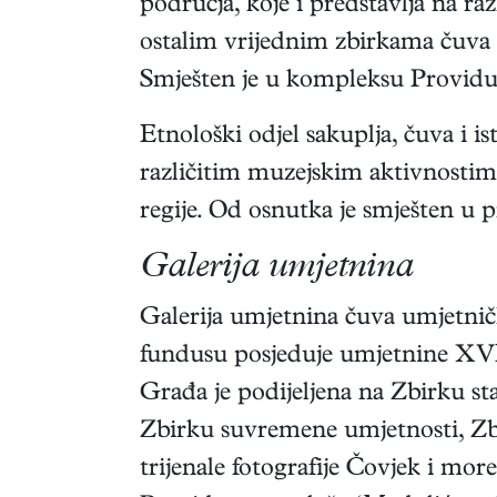
područja, koje i predstavlja na r
ostalim vrijednim zbirkama čuva 
Smješten je u kompleksu Providu
Etnološki odjel sakuplja, čuva i i
različitim muzejskim aktivnostima,
regije. Od osnutka je smješten u 
Galerija umjetnina
Galerija umjetnina čuva umjetničk
fundusu posjeduje umjetnine XVII
Građa je podijeljena na Zbirku st
Zbirku suvremene umjetnosti, Zbi
trijenale fotografije Čovjek i more