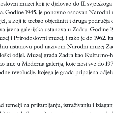
oslovni muzej koji je djelovao do II. svjetskoga 
. Godine 1945. je ponovno osnovan Narodni m
jel, a koji je trebao objediniti i druga područja
a javna galerijska ustanova u Zadru. Godine 195
zej i Prirodoslovni muzej, i tako je do 1962. k
 jednu ustanovu pod nazivom Narodni muzej Za
loški odjel, Muzej grada Zadra kao Kulturno-hist
 ime u Moderna galerija, koje nosi sve do 1978.
dne revolucije, kojega je građa pripojena odje
d temelji na prikupljanju, istraživanju i izlagan