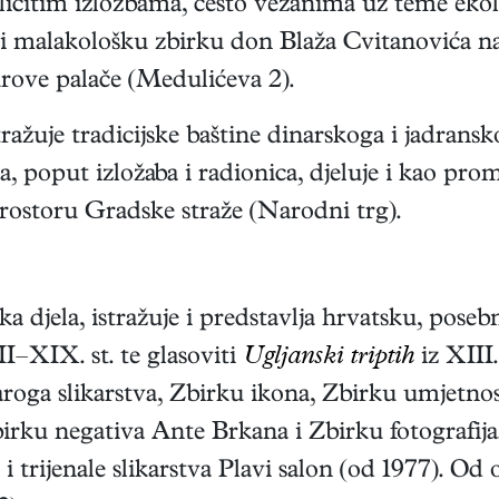
azličitim izložbama, često vezanima uz teme eko
i malakološku zbirku don Blaža Cvitanovića na
rove palače (Medulićeva 2).
stražuje tradicijske baštine dinarskoga i jadran
 poput izložaba i radionica, djeluje i kao promi
prostoru Gradske straže (Narodni trg).
a djela, istražuje i predstavlja hrvatsku, pose
–XIX. st. te glasoviti
Ugljanski triptih
iz XIII.
aroga slikarstva, Zbirku ikona, Zbirku umjetnos
rku negativa Ante Brkana i Zbirku fotografija
 i trijenale slikarstva Plavi salon (od 1977). O