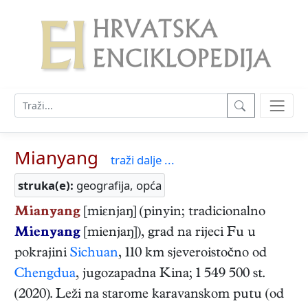
Mianyang
traži dalje ...
struka(e):
geografija, opća
Mianyang
[miɛnjaŋ] (pinyin; tradicionalno
Mienyang
[mienjaŋ]), grad na rijeci Fu u
pokrajini
Sichuan
, 110 km sjeveroistočno od
Chengdua
, jugozapadna Kina; 1 549 500 st.
(2020). Leži na starome karavanskom putu (od