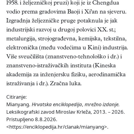
1958. i željezničkoj pruzi) koji je iz Chengdua
vodio prema gradovima Baoji i Xi’an na sjeveru.
Izgradnja željezničke pruge potaknula je jak
industrijski razvoj u drugoj polovici XX. st.;
metalurgija, strojograđevna, kemijska, tekstilna,
elektronička (među vodećima u Kini) industrija.
Više sveučilišta (znanstveno-tehnološko i dr.) i
znanstveno-istraživačkih instituta (Kineska
akademija za inženjersku fiziku, aerodinamička
istraživanja i dr.). Zračna luka.
Citiranje:
Mianyang.
Hrvatska enciklopedija
,
mrežno izdanje.
Leksikografski zavod Miroslav Krleža, 2013. – 2026.
Pristupljeno 8.8.2026.
<https://enciklopedija.hr/clanak/mianyang>.