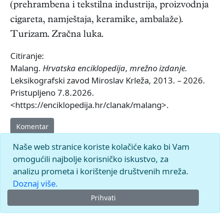
(prehrambena i tekstilna industrija, proizvodnja
cigareta, namještaja, keramike, ambalaže).
Turizam. Zračna luka.
Citiranje:
Malang.
Hrvatska enciklopedija
,
mrežno izdanje.
Leksikografski zavod Miroslav Krleža, 2013. – 2026.
Pristupljeno 7.8.2026.
<https://enciklopedija.hr/clanak/malang>.
Komentar
Naše web stranice koriste kolačiće kako bi Vam
omogućili najbolje korisničko iskustvo, za
analizu prometa i korištenje društvenih mreža.
Doznaj više.
Prihvati
© 2026.
Leksikografski zavod
Miroslav Krleža