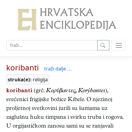
koribanti
traži dalje ...
struka(e):
religija
koribanti
(grč.
Κορύβαντες, Korýbantes
),
svećenici frigijske božice Kibele. O njezinoj
proljetnoj svetkovini jurili su šumama uz
zaglušnu huku timpana i svirku truba i rogova.
U orgijastičkom zanosu sami su se ranjavali