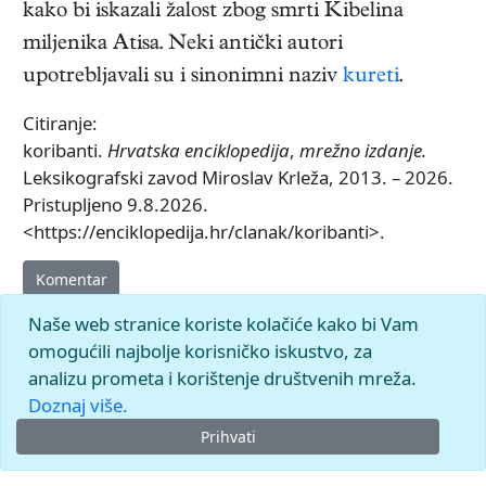
kako bi iskazali žalost zbog smrti Kibelina
miljenika Atisa. Neki antički autori
upotrebljavali su i sinonimni naziv
kureti
.
Citiranje:
koribanti.
Hrvatska enciklopedija
,
mrežno izdanje.
Leksikografski zavod Miroslav Krleža, 2013. – 2026.
Pristupljeno 9.8.2026.
<https://enciklopedija.hr/clanak/koribanti>.
Komentar
Naše web stranice koriste kolačiće kako bi Vam
omogućili najbolje korisničko iskustvo, za
analizu prometa i korištenje društvenih mreža.
Doznaj više.
Prihvati
© 2026.
Leksikografski zavod
Miroslav Krleža