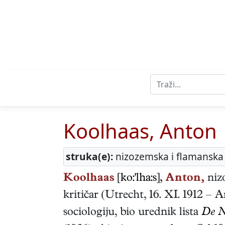
Koolhaas, Anton
struka(e):
nizozemska i flamanska 
Koolhaas
[ko:'lha:s],
Anton,
niz
kritičar
(
Utrecht
,
16. XI. 1912
–
A
sociologiju, bio urednik lista
De N