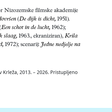
or Nizozemske filmske akademije
dovršen
(
De dijk is dicht,
1951)
.
(
Een schot in de lucht,
1962)
;
k slaag,
1963., ekraniziran),
Krila
d,
1972)
; scenarij:
Jedne nedjelje na
 Krleža, 2013. – 2026. Pristupljeno