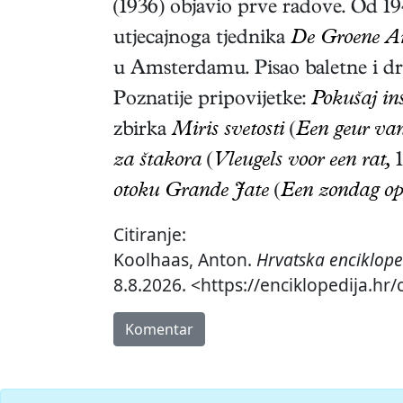
(1936) objavio prve radove. Od 19
utjecajnoga tjednika
De Groene A
u Amsterdamu. Pisao baletne i d
Poznatije pripovijetke:
Pokušaj in
zbirka
Miris svetosti
(
Een geur van
za štakora
(
Vleugels voor een rat,
1
otoku Grande Jate
(
Een zondag op
Citiranje:
Koolhaas, Anton.
Hrvatska enciklope
8.8.2026. <https://enciklopedija.hr
Komentar