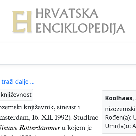
traži dalje ...
književnost
Koolhaas,
ozemski
književnik, sineast i
nizozemski k
Rođen(a): U
msterdam
,
16. XII. 1992
). Studirao
Umr(la)o: A
ieuwe Rotterdammer
u kojem je