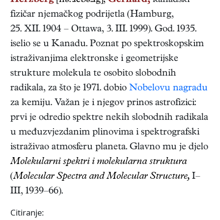
Herzberg
[hə:'ɹcbə:ɹg],
Gerhard,
kanadski
fizičar
njemačkog podrijetla
(
Hamburg
,
25. XII. 1904
–
Ottawa
,
3. III. 1999
). God. 1935.
iselio se u Kanadu. Poznat po spektroskopskim
istraživanjima elektronske i geometrijske
strukture molekula te osobito slobodnih
radikala, za što je 1971. dobio
Nobelovu nagradu
za kemiju. Važan je i njegov prinos astrofizici:
prvi je odredio spektre nekih slobodnih radikala
u međuzvjezdanim plinovima i spektrografski
istraživao atmosferu planeta. Glavno mu je djelo
Molekularni spektri i molekularna struktura
(
Molecular Spectra and Molecular Structure,
I–
III, 1939–66)
.
Citiranje: