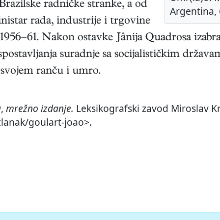
 Brazilske radničke stranke, a od
Argentina, 
nistar rada, industrije i trgovine
1956–61. Nakon ostavke Jânija Quadrosa izabran 
spostavljanja suradnje sa socijalističkim državam
a svojem ranču i umro.
a
,
mrežno izdanje.
Leksikografski zavod Miroslav Kr
clanak/goulart-joao>.