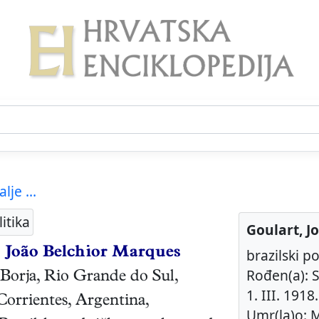
alje ...
itika
Goulart, J
e
João Belchior Marques
brazilski po
Rođen(a): S
 Borja, Rio Grande do Sul
,
1. III. 1918.
Corrientes, Argentina
,
Umr(la)o: M