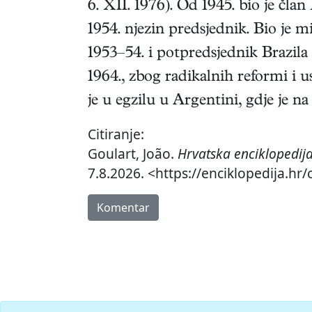
6. XII. 1976
). Od 1945. bio je član
1954. njezin predsjednik. Bio je mi
1953–54. i potpredsjednik Brazila 
1964., zbog radikalnih reformi i u
je u egzilu u Argentini, gdje je n
Citiranje:
Goulart, João.
Hrvatska enciklopedij
7.8.2026. <https://enciklopedija.hr/
Komentar