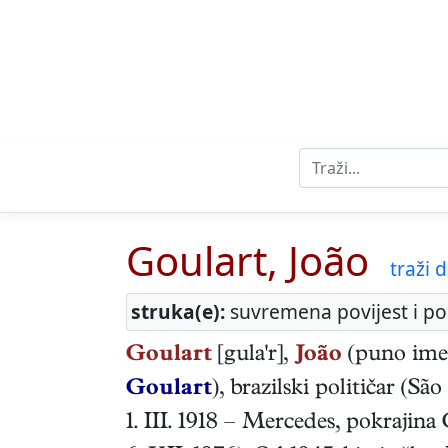
Goulart, João
traži d
struka(e):
suvremena povijest i pol
Goulart
[gula'r],
João
(puno im
Goulart
),
brazilski
političar
(
São
1. III. 1918
–
Mercedes, pokrajina 