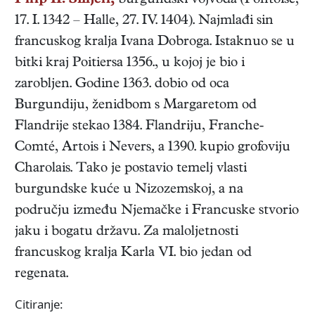
Filip II. Smjeli,
burgundski
vojvoda
(
Pontoise
,
17. I. 1342
–
Halle
,
27. IV. 1404
). Najmlađi sin
francuskog kralja Ivana Dobroga. Istaknuo se u
bitki kraj Poitiersa 1356., u kojoj je bio i
zarobljen. Godine 1363. dobio od oca
Burgundiju, ženidbom s Margaretom od
Flandrije stekao 1384. Flandriju, Franche-
Comté, Artois i Nevers, a 1390. kupio grofoviju
Charolais. Tako je postavio temelj vlasti
burgundske kuće u Nizozemskoj, a na
području između Njemačke i Francuske stvorio
jaku i bogatu državu. Za maloljetnosti
francuskog kralja Karla VI. bio jedan od
regenata.
Citiranje: