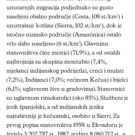
unutarnjih migracija podjednako su gusto
naseljeni obalno područje (Costa, 108 st./km²) i
unutrašnje kotline (Sierra, 102 st./km²), dok je
istočno nizinsko područje (Amazónica) ostalo
vrlo slabo naseljeno (6 st./km²). Glavninu
stanovništva čine mestici (71,9%), a od ostalih
najbrojnija su skupina montubio (7,4%,
mješanci indijanskog podrijetla), crnci i mulati
(7,2%), Indijanci (7,0%; većinom Kečua) i bijelci
(6,1%; uglavnom žive u gradovima). Stanovnici
su uglavnom rimokatolici (oko 85%). Službeni je
jezik španjolski, a od indijanskih jezika
najrašireniji je kečuanski, osobito u Sierri. Za
prvog popisa stanovništva 1959. u Ekvadoru je
živjelo 3 202 757 st., 1982. godine 8 060 712 st., a