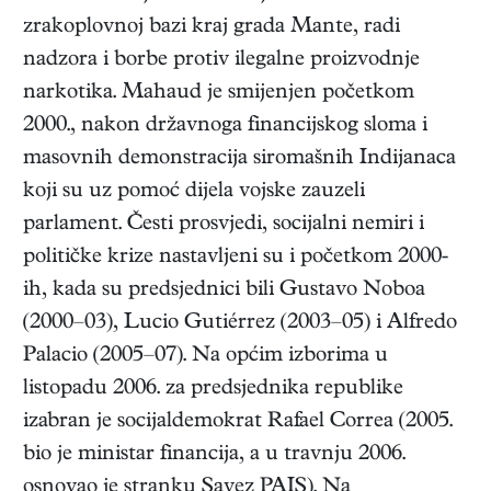
zrakoplovnoj bazi kraj grada Mante, radi
nadzora i borbe protiv ilegalne proizvodnje
narkotika. Mahaud je smijenjen početkom
2000., nakon državnoga financijskog sloma i
masovnih demonstracija siromašnih Indijanaca
koji su uz pomoć dijela vojske zauzeli
parlament. Česti prosvjedi, socijalni nemiri i
političke krize nastavljeni su i početkom 2000-
ih, kada su predsjednici bili Gustavo Noboa
(2000–03), Lucio Gutiérrez (2003–05) i Alfredo
Palacio (2005–07). Na općim izborima u
listopadu 2006. za predsjednika republike
izabran je socijaldemokrat Rafael Correa (2005.
bio je ministar financija, a u travnju 2006.
osnovao je stranku Savez PAIS). Na