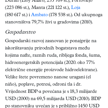
Durán (Eloy Alfaro; 235 769 st.), Portoviejo
(223 086 st.), Manta (221 122 st.),
Loja
(180 617 st.) i
Ambato
(178 538 st.). Od ukupnoga
stanovništva 79,7% živi u gradovima (2010).
Gospodarstvo
Gospodarski razvoj zasnovan je ponajprije na
iskorištavanju prirodnih bogatstava među
kojima nafte, raznih ruda, ribljega fonda, šuma,
hidroenergetskih potencijala (2020. oko 77%
električne energije proizvode hidroelektrane).
Velike štete povremeno nanose uragani (el
niño), poplave, potresi, odroni tla i dr.
Vrijednost BDP-a povećana je s 18,3 milijarde
USD (2000) na 69,5 milijarda USD (2010). BDP
po stanovniku uvećan je s približno 1450 USD