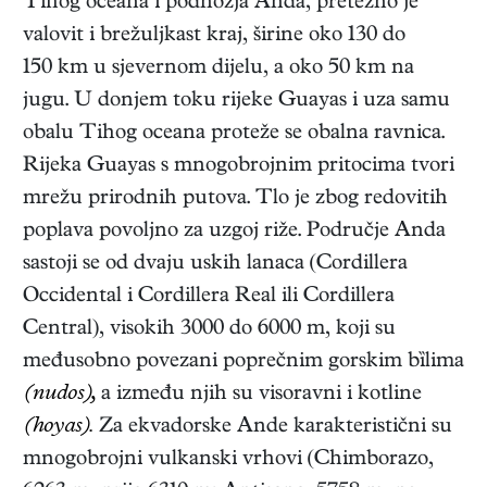
Tihog oceana i podnožja Anda, pretežno je
valovit i brežuljkast kraj, širine oko 130 do
150 km u sjevernom dijelu, a oko 50 km na
jugu. U donjem toku rijeke Guayas i uza samu
obalu Tihog oceana proteže se obalna ravnica.
Rijeka Guayas s mnogobrojnim pritocima tvori
mrežu prirodnih putova. Tlo je zbog redovitih
poplava povoljno za uzgoj riže. Područje Anda
sastoji se od dvaju uskih lanaca (Cordillera
Occidental i Cordillera Real ili Cordillera
Central), visokih 3000 do 6000 m, koji su
međusobno povezani poprečnim gorskim bȉlima
(nudos),
a između njih su visoravni i kotline
(hoyas).
Za ekvadorske Ande karakteristični su
mnogobrojni vulkanski vrhovi (Chimborazo,