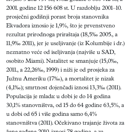
2001. godine 12 156 608 st. U razdoblju 2001–10.
prosječni godišnji porast broja stanovnika
Ekvadora iznosio je 1,9%, što je prvenstveno
rezultat prirodnoga priraštaja (18,5‰ 2005., a
11,9‰ 2011), jer je useljivanje (iz Kolumbije i dr.)
neznatno veće od iseljivanja (najviše u SAD,
osobito Miami). Natalitet se smanjuje (15,0‰,
2011., a 22,26‰, 1999) i niži je od prosjeka za
Južnu Ameriku (17‰), a mortalitet je nizak
(4,1‰); smrtnost dojenčadi iznosi 13,3‰ (2011).
Populacija je mlada: u dobi je do 14 godina
30,1% stanovništva, od 15 do 64 godine 63,5%, a
u dobi od 65 i više godina samo 6,4%
stanovništva (2011). Očekivano trajanje života za