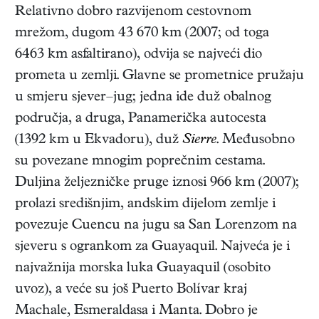
Relativno dobro razvijenom cestovnom
mrežom, dugom 43 670 km (2007; od toga
6463 km asfaltirano), odvija se najveći dio
prometa u zemlji. Glavne se prometnice pružaju
u smjeru sjever–jug; jedna ide duž obalnog
područja, a druga, Panamerička autocesta
(1392 km u Ekvadoru), duž
Sierre
. Međusobno
su povezane mnogim poprečnim cestama.
Duljina željezničke pruge iznosi 966 km (2007);
prolazi središnjim, andskim dijelom zemlje i
povezuje Cuencu na jugu sa San Lorenzom na
sjeveru s ogrankom za Guayaquil. Najveća je i
najvažnija morska luka Guayaquil (osobito
uvoz), a veće su još Puerto Bolívar kraj
Machale, Esmeraldasa i Manta. Dobro je