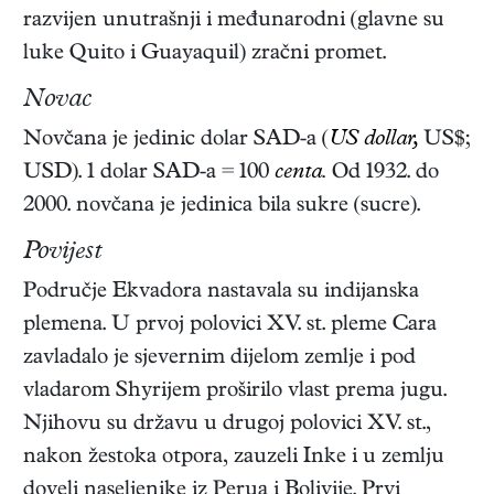
razvijen unutrašnji i međunarodni (glavne su
luke Quito i Guayaquil) zračni promet.
Novac
Novčana je jedinic dolar SAD-a (
US dollar,
US$;
USD). 1 dolar SAD-a = 100
centa.
Od 1932. do
2000. novčana je jedinica bila sukre (sucre).
Povijest
Područje Ekvadora nastavala su indijanska
plemena. U prvoj polovici XV. st. pleme Cara
zavladalo je sjevernim dijelom zemlje i pod
vladarom Shyrijem proširilo vlast prema jugu.
Njihovu su državu u drugoj polovici XV. st.,
nakon žestoka otpora, zauzeli Inke i u zemlju
doveli naseljenike iz Perua i Bolivije. Prvi