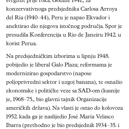
svrgnut prije roka. Godine 1941., za
konzervativnoga predsjednika Carlosa Arroya
del Ría (1940–44), Peru je napao Ekvador i
anektirao dio njegova istočnog područja. Spor je
presudila Konferencija u Rio de Janeiru 1942. u
korist Perua.
Na predsjedničkim izborima u lipnju 1948.
pobijedio je liberal Galo Plaza; reformama je
modernizirao gospodarstvo (napose
poljoprivredni sektor i uzgoj banana), te osnažio
ekonomske i političke veze sa SAD-om (kasnije
je, 1968–75., bio glavni tajnik Organizacije
američkih država). Na vlasti je ostao do kolovoza
1952. kada ga je naslijedio José María Velasco
Ibarra (prethodno je bio predsjednik 1934–35. i