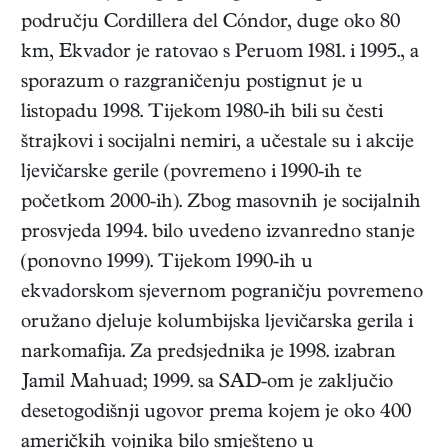
području Cordillera del Cóndor, duge oko 80
km, Ekvador je ratovao s Peruom 1981. i 1995., a
sporazum o razgraničenju postignut je u
listopadu 1998. Tijekom 1980-ih bili su česti
štrajkovi i socijalni nemiri, a učestale su i akcije
ljevičarske gerile (povremeno i 1990-ih te
početkom 2000-ih). Zbog masovnih je socijalnih
prosvjeda 1994. bilo uvedeno izvanredno stanje
(ponovno 1999). Tijekom 1990-ih u
ekvadorskom sjevernom pograničju povremeno
oružano djeluje kolumbijska ljevičarska gerila i
narkomafija. Za predsjednika je 1998. izabran
Jamil Mahuad; 1999. sa SAD-om je zaključio
desetogodišnji ugovor prema kojem je oko 400
američkih vojnika bilo smješteno u