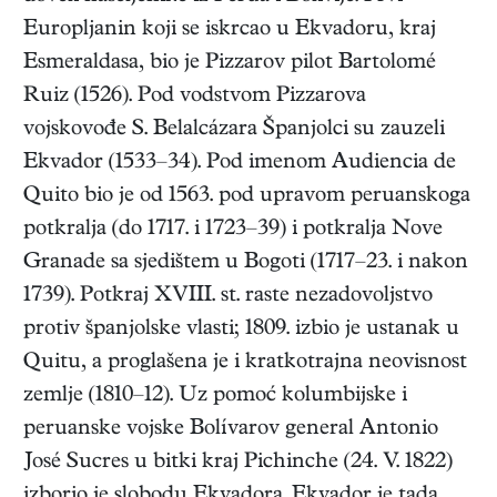
Europljanin koji se iskrcao u Ekvadoru, kraj
Esmeraldasa, bio je Pizzarov pilot Bartolomé
Ruiz (1526). Pod vodstvom Pizzarova
vojskovođe S. Belalcázara Španjolci su zauzeli
Ekvador (1533–34). Pod imenom Audiencia de
Quito bio je od 1563. pod upravom peruanskoga
potkralja (do 1717. i 1723–39) i potkralja Nove
Granade sa sjedištem u Bogoti (1717–23. i nakon
1739). Potkraj XVIII. st. raste nezadovoljstvo
protiv španjolske vlasti; 1809. izbio je ustanak u
Quitu, a proglašena je i kratkotrajna neovisnost
zemlje (1810–12). Uz pomoć kolumbijske i
peruanske vojske Bolívarov general Antonio
José Sucres u bitki kraj Pichinche (24. V. 1822)
izborio je slobodu Ekvadora. Ekvador je tada