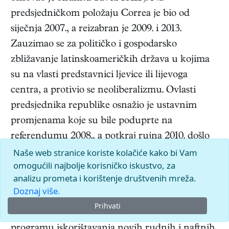
predsjedničkom položaju Correa je bio od
siječnja 2007., a reizabran je 2009. i 2013.
Zauzimao se za političko i gospodarsko
zbližavanje latinskoameričkih država u kojima
su na vlasti predstavnici ljevice ili lijevoga
centra, a protivio se neoliberalizmu. Ovlasti
predsjednika republike osnažio je ustavnim
promjenama koje su bile poduprte na
referendumu 2008., a potkraj rujna 2010. došlo
Naše web stranice koriste kolačiće kako bi Vam
je do neuspjelog pokušaja njegove smjene
omogućili najbolje korisničko iskustvo, za
(pobunu dijela policije suzbila je vojska).
analizu prometa i korištenje društvenih mreža.
Zakonski je ojačao državnu kontrolu nad
Doznaj više.
naftnom industrijom (2010), ali su se pojedine
Prihvati
domorodačke zajednice protivile njegovu
programu iskorištavanja novih rudnih i naftnih