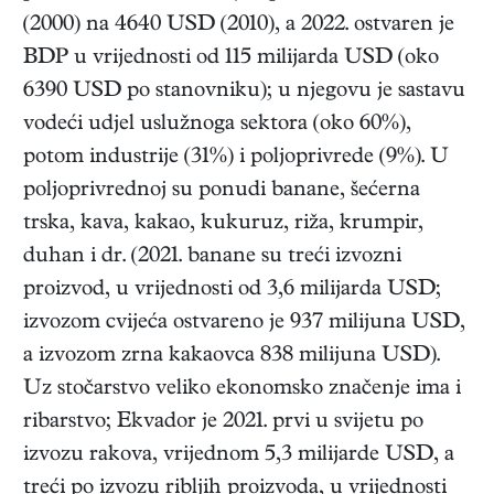
(2000) na 4640 USD (2010), a 2022. ostvaren je
BDP u vrijednosti od 115 milijarda USD (oko
6390 USD po stanovniku); u njegovu je sastavu
vodeći udjel uslužnoga sektora (oko 60%),
potom industrije (31%) i poljoprivrede (9%). U
poljoprivrednoj su ponudi banane, šećerna
trska, kava, kakao, kukuruz, riža, krumpir,
duhan i dr. (2021. banane su treći izvozni
proizvod, u vrijednosti od 3,6 milijarda USD;
izvozom cvijeća ostvareno je 937 milijuna USD,
a izvozom zrna kakaovca 838 milijuna USD).
Uz stočarstvo veliko ekonomsko značenje ima i
ribarstvo; Ekvador je 2021. prvi u svijetu po
izvozu rakova, vrijednom 5,3 milijarde USD, a
treći po izvozu ribljih proizvoda, u vrijednosti