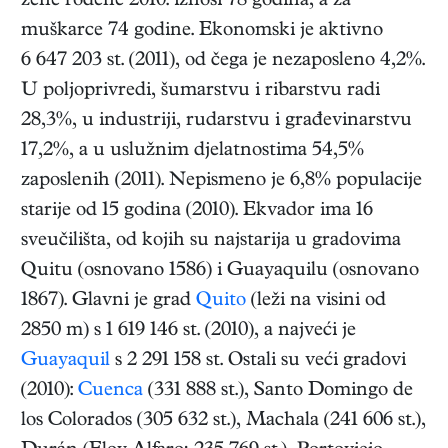
žene rođene 2010. iznosi 78 godina, a za
muškarce 74 godine. Ekonomski je aktivno
6 647 203 st. (2011), od čega je nezaposleno 4,2%.
U poljoprivredi, šumarstvu i ribarstvu radi
28,3%, u industriji, rudarstvu i građevinarstvu
17,2%, a u uslužnim djelatnostima 54,5%
zaposlenih (2011). Nepismeno je 6,8% populacije
starije od 15 godina (2010). Ekvador ima 16
sveučilišta, od kojih su najstarija u gradovima
Quitu (osnovano 1586) i Guayaquilu (osnovano
1867). Glavni je grad
Quito
(leži na visini od
2850 m) s 1 619 146 st. (2010), a najveći je
Guayaquil
s 2 291 158 st. Ostali su veći gradovi
(2010):
Cuenca
(331 888 st.), Santo Domingo de
los Colorados (305 632 st.), Machala (241 606 st.),