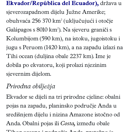
Ekvador/República del Ecuador),
država u
sjeverozapadnom dijelu Južne Amerike;
obuhvaća 256 370 km² (uključujući i otočje
Galápagos s 8010 km²). Na sjeveru graniči s
Kolumbijom (590 km), na istoku, jugoistoku i
jugu s Peruom (1420 km), a na zapadu izlazi na
Tihi ocean (duljina obale 2237 km). Ime je
dobila po ekvatoru, koji prolazi njezinim
sjevernim dijelom.
Prirodna obilježja
Ekvador se dijeli na tri prirodne cjeline: obalni
pojas na zapadu, planinsko područje Anda u
središnjem dijelu i nizina Amazone istočno od
Anda. Obalni pojas ili
Costa,
između obale