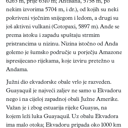
6263 m, prije 6310 m; Antisana, 5758 m, po
nekim izvorima 5704 m, i dr.), od kojih su neki
pokriveni vječnim snijegom i ledom, a drugi su
još aktivni vulkani (Cotopaxi, 5897 m). Ande se
prema istoku i zapadu spuštaju strmim
pristrancima u nizinu. Nizina istočno od Anda
golemo je šumsko područje u porječju Amazone
ispresijecano rijekama, koje izviru pretežno u
Andama.
Južni dio ekvadorske obale vrlo je razveden.
Guayaquil je najveći zaljev ne samo u Ekvadoru
nego i na cijeloj zapadnoj obali Južne Amerike.
Važan je i zbog estuarija rijeke Guayas, na
kojem leži luka Guayaquil. Uz obalu Ekvadora
ima malo otoka; Ekvadoru pripada oko 1000 km