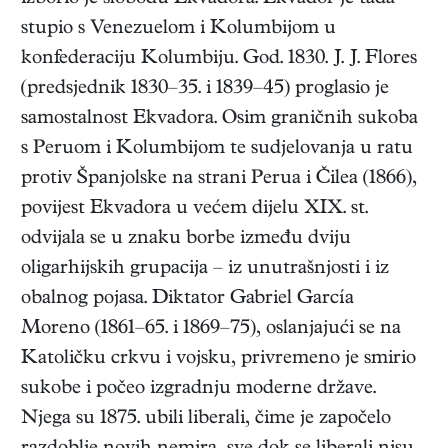
stupio s Venezuelom i Kolumbijom u
konfederaciju Kolumbiju. God. 1830. J. J. Flores
(predsjednik 1830–35. i 1839–45) proglasio je
samostalnost Ekvadora. Osim graničnih sukoba
s Peruom i Kolumbijom te sudjelovanja u ratu
protiv Španjolske na strani Perua i Čilea (1866),
povijest Ekvadora u većem dijelu XIX. st.
odvijala se u znaku borbe između dviju
oligarhijskih grupacija – iz unutrašnjosti i iz
obalnog pojasa. Diktator Gabriel García
Moreno (1861–65. i 1869–75), oslanjajući se na
Katoličku crkvu i vojsku, privremeno je smirio
sukobe i počeo izgradnju moderne države.
Njega su 1875. ubili liberali, čime je započelo