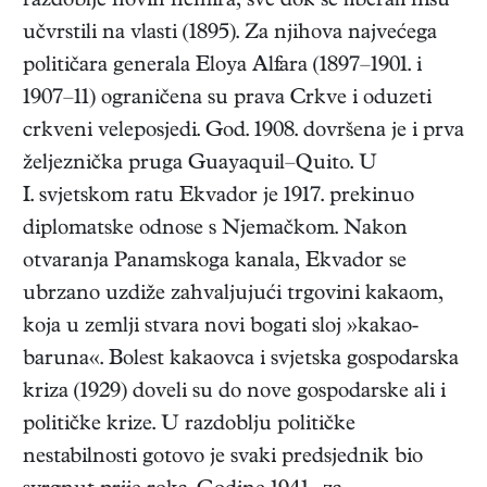
razdoblje novih nemira, sve dok se liberali nisu
učvrstili na vlasti (1895). Za njihova najvećega
političara generala Eloya Alfara (1897–1901. i
1907–11) ograničena su prava Crkve i oduzeti
crkveni veleposjedi. God. 1908. dovršena je i prva
željeznička pruga Guayaquil–Quito. U
I. svjetskom ratu Ekvador je 1917. prekinuo
diplomatske odnose s Njemačkom. Nakon
otvaranja Panamskoga kanala, Ekvador se
ubrzano uzdiže zahvaljujući trgovini kakaom,
koja u zemlji stvara novi bogati sloj »kakao-
baruna«. Bolest kakaovca i svjetska gospodarska
kriza (1929) doveli su do nove gospodarske ali i
političke krize. U razdoblju političke
nestabilnosti gotovo je svaki predsjednik bio