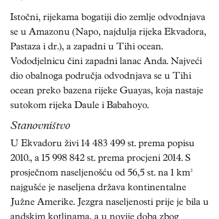
Istočni, rijekama bogatiji dio zemlje odvodnjava
se u Amazonu (Napo, najdulja rijeka Ekvadora,
Pastaza i dr.), a zapadni u Tihi ocean.
Vododjelnicu čini zapadni lanac Anda. Najveći
dio obalnoga područja odvodnjava se u Tihi
ocean preko bazena rijeke Guayas, koja nastaje
sutokom rijeka Daule i Babahoyo.
Stanovništvo
U Ekvadoru živi 14 483 499 st. prema popisu
2010., a 15 998 842 st. prema procjeni 2014. S
prosječnom naseljenošću od 56,5 st. na 1 km²
najgušće je naseljena država kontinentalne
Južne Amerike. Jezgra naseljenosti prije je bila u
andskim kotlinama, a u novije doba zbog