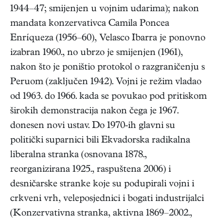
1944–47; smijenjen u vojnim udarima); nakon
mandata konzervativca Camila Poncea
Enríqueza (1956–60), Velasco Ibarra je ponovno
izabran 1960., no ubrzo je smijenjen (1961),
nakon što je poništio protokol o razgraničenju s
Peruom (zaključen 1942). Vojni je režim vladao
od 1963. do 1966. kada se povukao pod pritiskom
širokih demonstracija nakon čega je 1967.
donesen novi ustav. Do 1970-ih glavni su
politički suparnici bili Ekvadorska radikalna
liberalna stranka (osnovana 1878.,
reorganizirana 1925., raspuštena 2006) i
desničarske stranke koje su podupirali vojni i
crkveni vrh, veleposjednici i bogati industrijalci
(Konzervativna stranka, aktivna 1869–2002.,