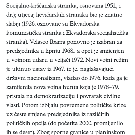
Socijalno-kršćanska stranka, osnovana 1951., i
dr.); utjecaj ljevičarskih stranaka bio je znatno
slabiji (1926. osnovane su Ekvadorska
komunistička stranka i Ekvadorska socijalistička
stranka). Velasco Ibarra ponovno je izabran za
predsjednika u lipnju 1968., a opet je smijenjen
u vojnom udaru u veljači 1972. Novi vojni režim
je ukinuo ustav iz 1967. te je, naglašavajući
državni nacionalizam, vladao do 1976. kada ga je
zamijenila nova vojna hunta koja je 1978–79.
pristala na demokratizaciju i povratak civilne
vlasti. Potom izbijaju povremene političke krize
uz česte smjene predsjednika iz različitih
političkih opcija (do početka 2000. promijenilo
ih se deset). Zbog sporne granice u planinskom