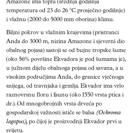
Amazone ima toplu (srednja godišnja
temperatura od 23 do 26 °C prosječno godišnje)
i vlažnu (2000 do 5000 mm oborina) klimu.
Biljni pokrov u vlažnim krajevima (pristranci
Anda do 3000 m, nizina Amazone i sjeverni dio
obalnog pojasa) sastoji se od bujne tropske šume
(oko 56% površine Ekvadora je pod šumama je),
u južnom dijelu obalnoga pojasa od savana, a u
visokim područjima Anda, do granice vječnoga
snijega, od travnjaka i grmlja. Ekvador ima vrlo
raznovrsnu floru i faunu (oko 1550 vrsta ptica i
dr.). Od mnogobrojnih vrsta drveća po
gospodarskoj važnosti ističe se balsa
(Ochroma
lagopus),
po čijoj je proizvodnji Ekvador prvi u
svijetu.