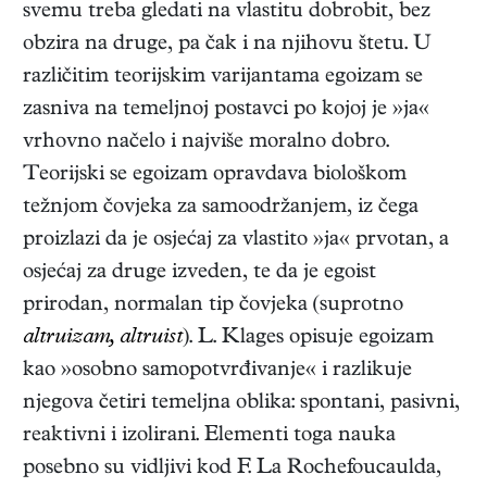
svemu treba gledati na vlastitu dobrobit, bez
obzira na druge, pa čak i na njihovu štetu. U
različitim teorijskim varijantama egoizam se
zasniva na temeljnoj postavci po kojoj je »ja«
vrhovno načelo i najviše moralno dobro.
Teorijski se egoizam opravdava biol
oškom
težnjom čovjeka za samoodržanjem, iz čega
proizlazi da je osjećaj za vlastito »ja« prvotan, a
osjećaj za druge izveden, te da je egoist
prirodan, normalan tip čovjeka (suprotno
altruizam, altruist
). L. Klages opisuje egoizam
kao »osobno samopotvrđivanje« i razlikuje
njegova četiri temeljna oblika: spontani, pasivni,
reaktivni i izolirani. Elementi toga nauka
posebno su vidljivi kod F. La Rochefoucaulda,