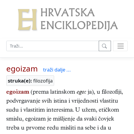
egoizam
traži dalje ...
struka(e):
filozofija
egoizam
(prema lat
inskom
ego:
ja), u filozofiji,
podvrgavanje svih istina i vrijednosti vlastitu
sudu i vlastitim interesima. U užem, etičkom
smislu, egoizam je mišljenje da svaki čovjek
treba u prvome redu misliti na sebe i da u