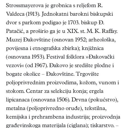
Strossmayerova je grobnica s reljefom R.
Valdeca (1913). Jednokatni barokni biskupski
dvor s parkom podigao je 1703. biskup Đ.
Patačić, a proširio ga je u XIX. st. M. K. Raffay.
Muzej Đakovštine (osnovan 1952; arheološka,
povijesna i etnografska zbirka); knjižnica
(osnovana 1953). Festival folklora »Đakovački
vezovi« (od 1967). Đakovo je središte plodne i
bogate okolice – Đakovštine. Trgovište
poljoprivrednim proizvodima, kožom, vunom i
stokom. Centar za selekciju konja; ergela
lipicanaca (osnovana 1506). Drvna (pokućstvo),
metalna (poljoprivredno oruđe), tekstilna,
kemijska i prehrambena industrija; proizvodnja
građevinskoga materijala (ciglana); tiskarstvo. –