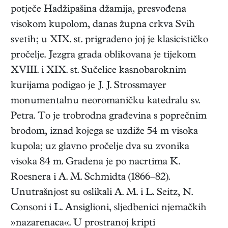
potječe Hadžipašina džamija, presvođena
visokom kupolom, danas župna crkva Svih
svetih; u XIX. st. prigrađeno joj je klasicističko
pročelje. Jezgra grada oblikovana je tijekom
XVIII. i XIX. st. Sučelice kasnobaroknim
kurijama podigao je J. J. Strossmayer
monumentalnu neoromaničku katedralu sv.
Petra. To je trobrodna građevina s poprečnim
brodom, iznad kojega se uzdiže 54 m visoka
kupola; uz glavno pročelje dva su zvonika
visoka 84 m. Građena je po nacrtima K.
Roesnera i A. M. Schmidta (1866–82).
Unutrašnjost su oslikali A. M. i L. Seitz, N.
Consoni i L. Ansiglioni, sljedbenici njemačkih
»nazarenaca«. U prostranoj kripti