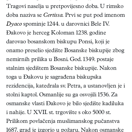
Tragovi naselja u pretpovijesno doba. U rimsko
doba naziva se
Certissa.
Prvi se put pod imenom
Dyaco
spominje 1244. u darovnici Bele IV.
Đakovo je herceg Koloman 1238. godine
darovao bosanskom biskupu Ponsi, koji je
onamo preselio sjedište Bosanske biskupije zbog
nemirnih prilika u Bosni. God. 1349. postaje
stalnim sjedištem Bosanske biskupije. Nakon
toga u Đakovu je sagrađena biskupska
rezidencija, katedrala sv. Petra, a ustanovljen je i
stolni kaptol. Osmanlije su ga osvojili 1536. Za
osmanske vlasti Đakovo je bilo sjedište kadiluka
i nahije. U XVII. st. trgovište s oko 5000 st.
Prilikom povlačenja muslimanskog pučanstva
1687. grad je izgorio u požaru. Nakon osmanske