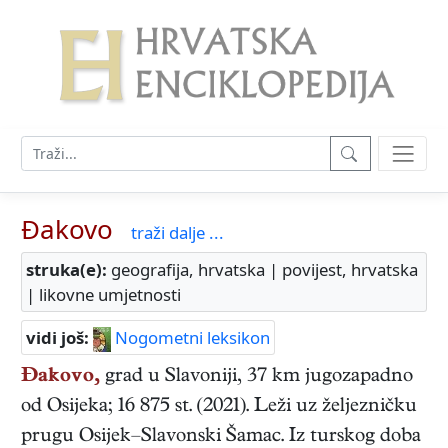
Đakovo
traži dalje ...
struka(e):
geografija, hrvatska | povijest, hrvatska
| likovne umjetnosti
vidi još:
Nogometni leksikon
Đakovo,
grad u Slavoniji, 37 km jugozapadno
od Osijeka; 16 875 st. (2021). Leži uz željezničku
prugu Osijek–Slavonski Šamac. Iz turskog doba