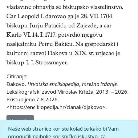
vladavine obnavlja se biskupsko vlastelinstvo.
Car Leopold I. darovao ga je 28. VII. 1704.
biskupu Jurju Patačiću od Zajezde, a car
Karlo VI. 14. I. 1717. potvrdio njegovu
nasljedniku Petru Bakiću. Na gospodarski i
kulturni razvoj Đakova u XIX. st. utjecao je
biskup J. J. Strossmayer.
Citiranje:
Đakovo.
Hrvatska enciklopedija
,
mrežno izdanje.
Leksikografski zavod Miroslav Krleža, 2013. – 2026.
Pristupljeno 7.8.2026.
<https://enciklopedija.hr/clanak/djakovo>.
Komentar
Naše web stranice koriste kolačiće kako bi Vam
omogućili najbolje korisničko iskustvo, za