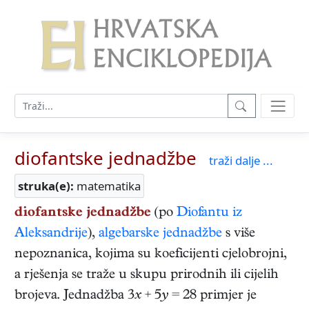
diofantske jednadžbe
traži dalje ...
struka(e):
matematika
diofantske jednadžbe
(po
Diofantu iz
Aleksandrije
),
algebarske jednadžbe
s više
nepoznanica, kojima su koeficijenti cjelobrojni,
a rješenja se traže u skupu prirodnih ili cijelih
brojeva. Jednadžba 3
x
+ 5
y
= 28 primjer je