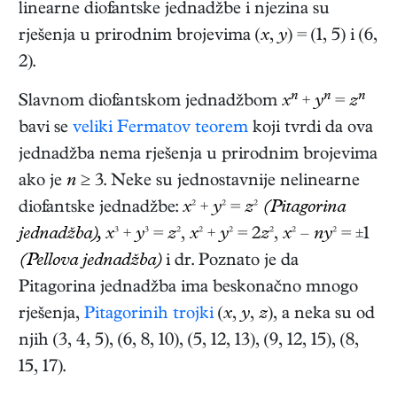
linearne diofantske jednadžbe i njezina su
rješenja u prirodnim brojevima (
x
,
y
) = (1, 5) i (6,
2).
n
n
n
Slavnom diofantskom jednadžbom
x
+
y
=
z
bavi se
veliki Fermatov teorem
koji tvrdi da ova
jednadžba nema rješenja u prirodnim brojevima
ako je
n
≥ 3. Neke su jednostavnije nelinearne
diofantske jednadžbe:
x
² +
y
² =
z
²
(Pitagorina
jednadžba),
x
³ +
y
³ =
z
²,
x
² +
y
² = 2
z
²,
x
² –
ny
² = ±1
(Pellova jednadžba)
i dr. Poznato je da
Pitagorina jednadžba ima beskonačno mnogo
rješenja,
Pitagorinih trojki
(
x
,
y
,
z
), a neka su od
njih (3, 4, 5), (6, 8, 10), (5, 12, 13), (9, 12, 15), (8,
15, 17).