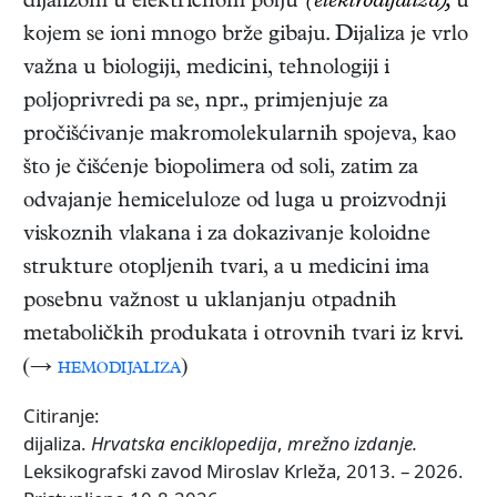
dijalizom u električnom polju
(elektrodijaliza),
u
kojem se ioni mnogo brže gibaju. Dijaliza je vrlo
važna u biologiji, medicini, tehnologiji i
poljoprivredi pa se, npr., primjenjuje za
pročišćivanje makromolekularnih spojeva, kao
što je čišćenje biopolimera od soli, zatim za
odvajanje hemiceluloze od luga u proizvodnji
viskoznih vlakana i za dokazivanje koloidne
strukture otopljenih tvari, a u medicini ima
posebnu važnost u uklanjanju otpadnih
metaboličkih produkata i otrovnih tvari iz krvi.
(→
hemodijaliza
)
Citiranje:
dijaliza.
Hrvatska enciklopedija
,
mrežno izdanje.
Leksikografski zavod Miroslav Krleža, 2013. – 2026.