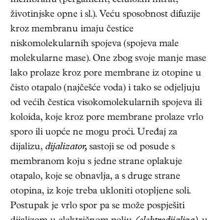
membranu (pergament, celulozni nitrat,
životinjske opne i sl.). Veću sposobnost difuzije
kroz membranu imaju čestice
niskomolekularnih spojeva (spojeva male
molekularne mase). One zbog svoje manje mase
lako prolaze kroz pore membrane iz otopine u
čisto otapalo (najčešće voda) i tako se odjeljuju
od većih čestica visokomolekularnih spojeva ili
koloida, koje kroz pore membrane prolaze vrlo
sporo ili uopće ne mogu proći. Uređaj za
dijalizu,
dijalizator,
sastoji se od posude s
membranom koju s jedne strane oplakuje
otapalo, koje se obnavlja, a s druge strane
otopina, iz koje treba ukloniti otopljene soli.
Postupak je vrlo spor pa se može pospješiti