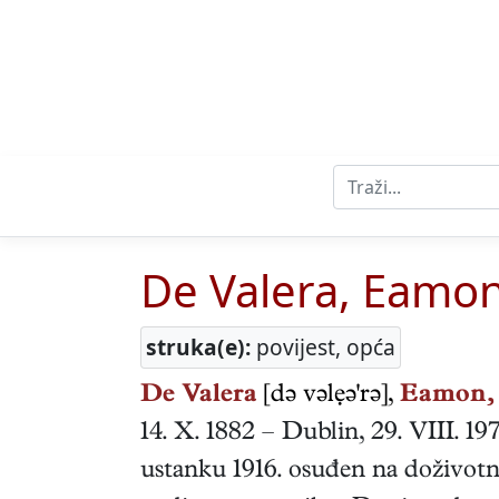
De Valera, Eamo
struka(e):
povijest, opća
De Valera
[də vəlẹə'rə],
Eamon,
14. X. 1882
–
Dublin
,
29. VIII. 19
ustanku 1916. osuđen na doživotnu