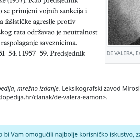
e (1937). Kao predsjednik
 se primjeni vojnih sankcija i
 fašističke agresije protiv
skog rata održavao je neutralnost
a raspolaganje saveznicima.
DE VALERA, 
1–54. i 1957–59. Predsjednik
pedija
,
mrežno izdanje.
Leksikografski zavod Mirosla
iklopedija.hr/clanak/de-valera-eamon>.
o bi Vam omogućili najbolje korisničko iskustvo, z