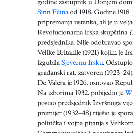
godine zastupnik u Donjem domu
Sinn Féina
od 1918. Godine 1918
pripremanja ustanka, ali je u velj
Revolucionarna Irska skupština
(
predsjednika. Nije odobravao sp
Velike Britanije (1921) kojim je Ir
izgubila
Sjevernu Irsku
. Odstupio
građanski rat, zatvoren (1923–24)
De Valera je 1926. osnovao Repu
Na izborima 1932. pobijedio je
Wi
postao predsjednik Izvršnoga vij
premijer (1932–48) riješio je sp
politička i vojna pitanja s Veliko