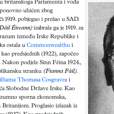
 britanskoga Parlamenta i vođa
. ponovno uhićen zbog
ači 1919. pobjegao i prešao u SAD.
Dáil Éireann)
izabrala ga je 1919. za
orazum između Irske Republike i
ska ostala u
Commonwealthu
i
 kao predsjednik (1922), započeo
. Nakon podjele Sinn Féina 1924.,
blikansku stranku
(Fianna Fáil)
.
lliama Thomasa Cosgravea
i
eća Slobodne Države Irske. Kao
orazumno sporna ekonomska,
m Britanijom. Proglasio izlazak iz