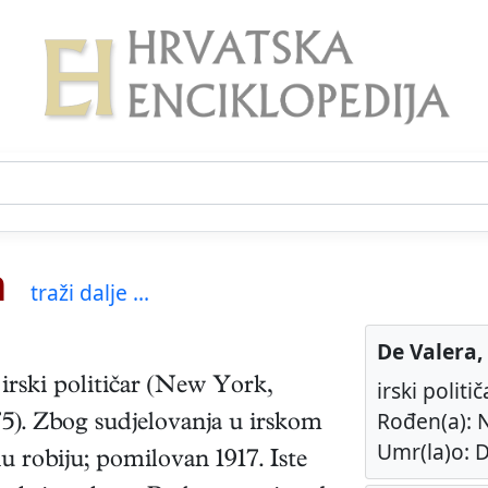
n
traži dalje ...
De Valera
irski
političar
(
New York
,
irski politič
Rođen(a): N
75
). Zbog sudjelovanja u irskom
Umr(la)o: D
 robiju; pomilovan 1917. Iste