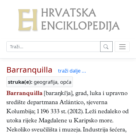
Barranquilla
traži dalje ...
struka(e):
geografija, opća
Barranquilla
[bar:aŋki'ja], grad, luka i upravno
središte departmana Atlántico, sjeverna
Kolumbija; 1 196 333 st. (2012). Leži nedaleko od
utoka rijeke Magdalene u Karipsko more.
Nekoliko sveučilišta i muzeja. Industrija šećera,