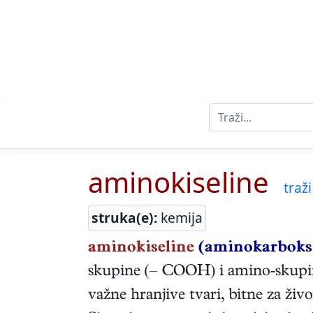
aminokiseline
traži
struka(e):
kemija
aminokiseline
(aminokarboksi
skupine (– COOH) i amino-skup
važne hranjive tvari, bitne za živ