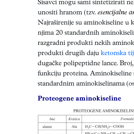
Sisavci mogu sami sintetizirati n
unositi hranom (tzv.
esencijalne a
Najraširenije su aminokiseline u 
njima 20 standardnih aminokiselin
razgradni produkti nekih aminoki
produkti drugih daju
ketonska tij
dugačke polipeptidne lance. Broj,
funkciju proteina. Aminokiseline
standardnim aminokiselinama (osi
Proteogene aminokiseline