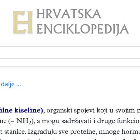
 dalje ...
lne kiseline)
, organski spojevi koji u svoji
ine (– NH
), a mogu sadržavati i druge funkci
2
ot stanice. Izgrađuju sve proteine, mnoge hormon