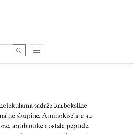
m molekulama sadrže karboksilne
onalne skupine. Aminokiseline su
e, antibiotike i ostale peptide.