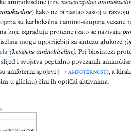
eke aminokiseline (tzv.
neesencijalne aminokiseli
minokiseline
) kako ne bi nastao zastoj u razvoju
kojima su karboksilna i amino-skupina vezane n
a koje izgrađuju proteine (zato se nazivaju
pro
selina mogu upotrijebiti za sintezu glukoze
(g
ela
(ketogene aminokiseline)
. Pri biosintezi pro
 slijed i svojstva peptidno povezanih aminokis
 su amfoterni spojevi (→
amfoternost
), a kira
m u glicinu) čini ih optički aktivnima.