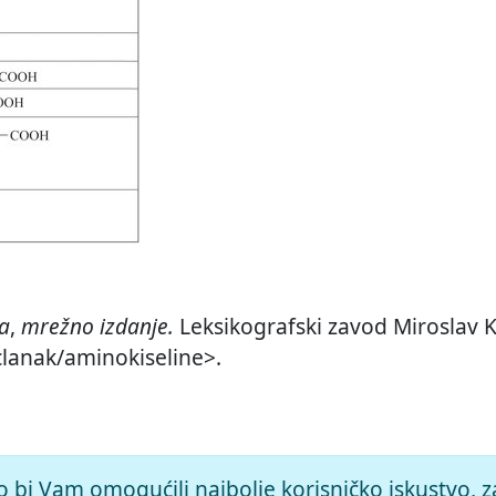
ja
,
mrežno izdanje.
Leksikografski zavod Miroslav Kr
/clanak/aminokiseline>.
o bi Vam omogućili najbolje korisničko iskustvo, z