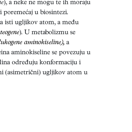
ne
), a neke ne mogu te ih moraju
 i poremećaj u biosintezi.
a isti ugljikov atom, a među
teogene
). U metabolizmu se
lukogene aminokiseline),
a
teina aminokiseline se povezuju u
elina određuju konformaciju i
lni (asimetrični) ugljikov atom u