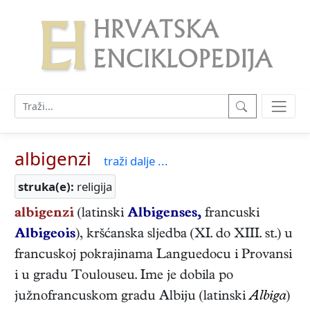
albigenzi
traži dalje ...
struka(e):
religija
albigenzi
(latinski
Albigenses,
francuski
Albigeois
), kršćanska sljedba (XI. do XIII. st.) u
francuskoj pokrajinama Languedocu i Provansi
i u gradu Toulouseu. Ime je dobila po
južnofrancuskom gradu Albiju (latinski
Albiga
)