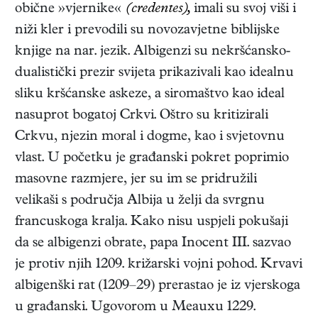
obične »vjernike«
(credentes),
imali su svoj viši i
niži kler i prevodili su novozavjetne biblijske
knjige na nar. jezik. Albigenzi su nekršćansko-
dualistički prezir svijeta prikazivali kao idealnu
sliku kršćanske askeze, a siromaštvo kao ideal
nasuprot bogatoj Crkvi. Oštro su kritizirali
Crkvu, njezin moral i dogme, kao i svjetovnu
vlast. U početku je građanski pokret poprimio
masovne razmjere, jer su im se pridružili
velikaši s područja Albija u želji da svrgnu
francuskoga kralja. Kako nisu uspjeli pokušaji
da se albigenzi obrate, papa Inocent III. sazvao
je protiv njih 1209. križarski vojni pohod. Krvavi
albigenški rat (1209–29) prerastao je iz vjerskoga
u građanski. Ugovorom u Meauxu 1229.