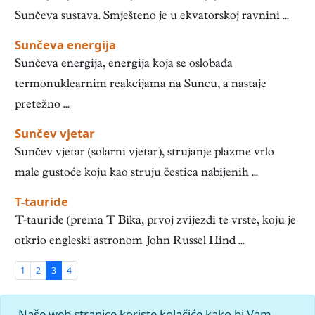
Sunčeva sustava. Smješteno je u ekvatorskoj ravnini ...
Sunčeva energija
Sunčeva energija, energija koja se oslobađa
termonuklearnim reakcijama na Suncu, a nastaje
pretežno ...
Sunčev vjetar
Sunčev vjetar (solarni vjetar), strujanje plazme vrlo
male gustoće koju kao struju čestica nabijenih ...
T-tauride
T-tauride (prema T Bika, prvoj zvijezdi te vrste, koju je
otkrio engleski astronom John Russel Hind ...
1
2
3
4
upit:
sunceva-pjega
; pronađenih odgovora: 33;
Naše web stranice koriste kolačiće kako bi Vam